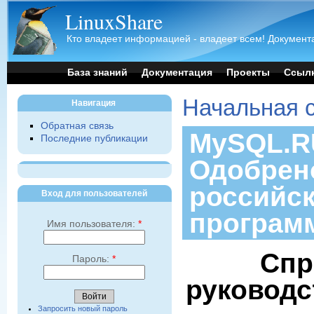
LinuxShare
Кто владеет информацией - владеет всем! Документа
База знаний
Документация
Проекты
Ссыл
Начальная 
Навигация
Обратная связь
MySQL.RU
Последние публикации
Одобрен
российс
Вход для пользователей
програм
Имя пользователя:
*
Спр
Пароль:
*
руководс
Запросить новый пароль