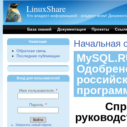
LinuxShare
Кто владеет информацией - владеет всем! Документа
База знаний
Документация
Проекты
Ссыл
Начальная 
Навигация
Обратная связь
MySQL.RU
Последние публикации
Одобрен
российс
Вход для пользователей
програм
Имя пользователя:
*
Спр
Пароль:
*
руководс
Запросить новый пароль