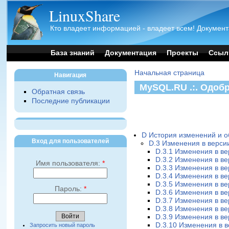
LinuxShare
Кто владеет информацией - владеет всем! Документ
База знаний
Документация
Проекты
Ссыл
Начальная страница
Навигация
MySQL.RU .:. Одоб
Обратная связь
Последние публикации
D История изменений и 
Вход для пользователей
D.3 Изменения в версии
D.3.1 Изменения в ве
D.3.2 Изменения в ве
Имя пользователя:
*
D.3.3 Изменения в ве
D.3.4 Изменения в ве
D.3.5 Изменения в ве
Пароль:
*
D.3.6 Изменения в ве
D.3.7 Изменения в ве
D.3.8 Изменения в ве
D.3.9 Изменения в ве
D.3.10 Изменения в в
Запросить новый пароль