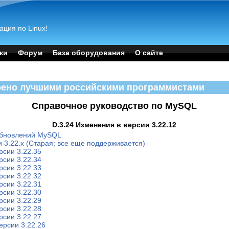
ация по Linux!
ки
Форум
База оборудования
О сайте
рено лучшими российскими программистами
Справочное руководство по MySQL
D.3.24 Изменения в версии 3.22.12
обновлений MySQL
 3.22.x (Старая; все еще поддерживается)
рсии 3.22.35
рсии 3.22.34
рсии 3.22.33
рсии 3.22.32
рсии 3.22.31
рсии 3.22.30
рсии 3.22.29
рсии 3.22.28
рсии 3.22.27
ерсии 3.22.26