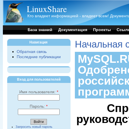
LinuxShare
Кто владеет информацией - владеет всем! Документа
База знаний
Документация
Проекты
Ссыл
Начальная 
Навигация
Обратная связь
MySQL.RU
Последние публикации
Одобрен
российс
Вход для пользователей
програм
Имя пользователя:
*
Спр
Пароль:
*
руководс
Запросить новый пароль