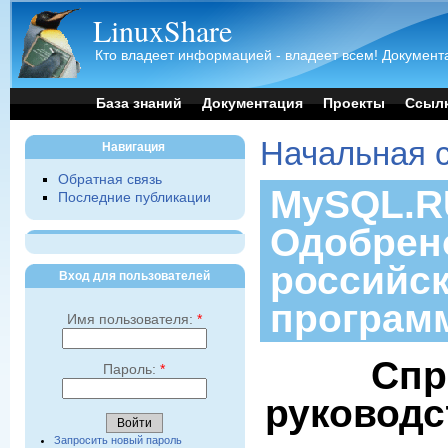
LinuxShare
Кто владеет информацией - владеет всем! Документа
База знаний
Документация
Проекты
Ссыл
Начальная 
Навигация
Обратная связь
MySQL.RU
Последние публикации
Одобрен
российс
Вход для пользователей
програм
Имя пользователя:
*
Спр
Пароль:
*
руководс
Запросить новый пароль