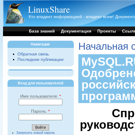
LinuxShare
Кто владеет информацией - владеет всем! Документа
База знаний
Документация
Проекты
Ссыл
Начальная 
Навигация
Обратная связь
MySQL.RU
Последние публикации
Одобрен
российс
Вход для пользователей
програм
Имя пользователя:
*
Спр
Пароль:
*
руководс
Запросить новый пароль