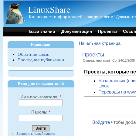
LinuxShare
Кто владеет информацией - владеет всем! Документа
База знаний
Документация
Проекты
Ссыл
Начальная страница
Навигация
Проекты
Обратная связь
Последние публикации
Отправлено admin Ср, 24/12/2008 
Проекты, которые не
База данных (спи
Вход для пользователей
Linux
Переводы на www.
Имя пользователя:
*
Пароль:
*
Войдите
чтобы доба
Запросить новый пароль