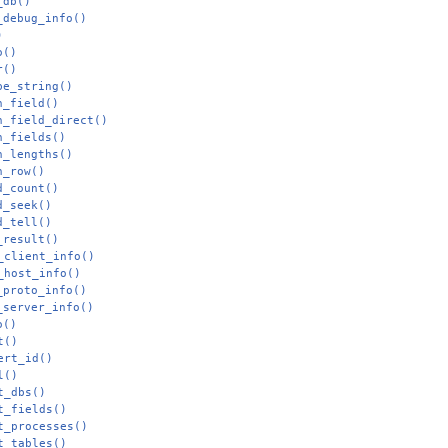
_db()
_debug_info()
)
o()
r()
pe_string()
h_field()
h_field_direct()
h_fields()
h_lengths()
h_row()
d_count()
d_seek()
d_tell()
_result()
_client_info()
_host_info()
_proto_info()
_server_info()
o()
t()
ert_id()
l()
t_dbs()
t_fields()
t_processes()
t_tables()