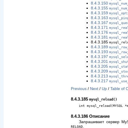
8.4.3.150
mysql_num
8.4.3.155
mysql_num
8.4.3.159
mysql_opt
8.4.3.163
mysql_pin
8.4.3.167
mysql_que
8.4.3.171
mysql_rea
8.4.3.176
mysql_rea
8.4.3.181
mysql_rea
8.4.3.185
mysql_rel
8.4.3.189
mysql_row
8.4.3.193
mysql_row
8.4.3.197
mysql_sel
8.4.3.201
mysql_shu
8.4.3.205
mysql_sta
8.4.3.209
mysql_sto
8.4.3.213
mysql_thr
8.4.3.217
mysql_use
Previous
/
Next
/
Up
/
Table of 
8.4.3.185
mysql_reload()
int mysql_reload(MYSQL *
8.4.3.186 Описание
Запрашивает сервер MyS
.
RELOAD