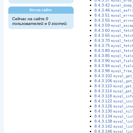
8.4.3.37
mysql_drop
8.4.3.42
mysql_dump
Кто на сайте
8.4.3.46
mysql_eof(
8.4.3.51
mysql_errn
Сейчас на сайте
0
8.4.3.55
mysql_erro
пользователей
и
0 гостей
.
8.4.3.59
mysql_esca
8.4.3.60
mysql_fetc
8.4.3.65
mysql_fetc
8.4.3.70
mysql_fetc
8.4.3.75
mysql_fetc
8.4.3.80
mysql_fetc
8.4.3.85
mysql_fiel
8.4.3.90
mysql_fiel
8.4.3.94
mysql_fiel
8.4.3.98
mysql_free
8.4.3.102
mysql_get
8.4.3.106
mysql_get
8.4.3.110
mysql_get
8.4.3.114
mysql_get
8.4.3.118
mysql_inf
8.4.3.122
mysql_ini
8.4.3.126
mysql_ins
8.4.3.130
mysql_kil
8.4.3.134
mysql_lis
8.4.3.138
mysql_lis
8.4.3.142
mysql_lis
8.4.3.146
mysql_lis