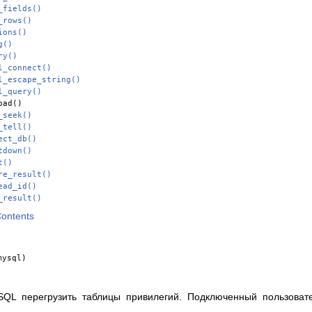
_fields()
_rows()
ions()
g()
ry()
l_connect()
l_escape_string()
l_query()
oad()
_seek()
_tell()
ect_db()
tdown()
t()
re_result()
ead_id()
_result()
Contents
mysql)
QL перегрузить таблицы привилегий. Подключенный пользоват