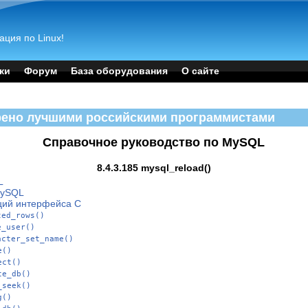
ация по Linux!
ки
Форум
База оборудования
О сайте
рено лучшими российскими программистами
Справочное руководство по MySQL
8.4.3.185 mysql_reload()
L
MySQL
ций интерфейса C
ted_rows()
e_user()
acter_set_name()
e()
ect()
te_db()
_seek()
g()