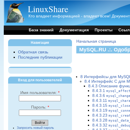
LinuxShare
Кто владеет информацией - владеет всем! Документ
База знаний
Документация
Проекты
Ссыл
Начальная страница
Навигация
MySQL.RU .:. Одоб
Обратная связь
Последние публикации
8 Интерфейсы для MySQ
Вход для пользователей
8.4 Интерфейс C для 
8.4.3 Описание функ
8.4.3.1
mysql_affec
Имя пользователя:
*
8.4.3.6
mysql_chang
8.4.3.11
mysql_char
8.4.3.15
mysql_clos
Пароль:
*
8.4.3.19
mysql_conn
8.4.3.23
mysql_crea
8.4.3.28
mysql_data
8.4.3.32
mysql_debu
Запросить новый пароль