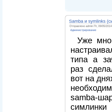
Samba и symlinks (с
Отправлено admin Пт, 09/05/2014 
Администрирование
Уже мно
настраива
типа а за
раз сдел
вот на дня
необходи
samba-
симлинк