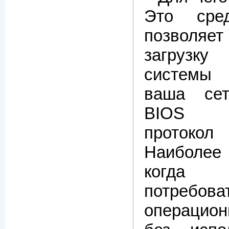
Это сред
позволяе
загрузку
системы 
ваша се
BIOS п
протокол
Наиболее 
когда
потребова
операци