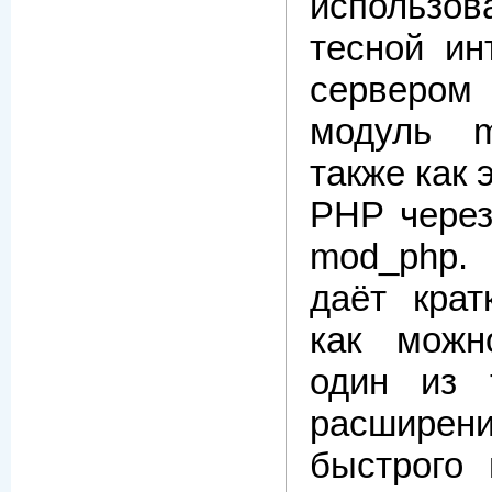
использ
тесной ин
серверо
модуль m
также как 
PHP через
mod_php. 
даёт крат
как можн
один из 
расширени
быстрого 