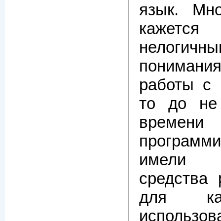
язык. Мн
кажетс
нелогичны
понимания
работы с 
то до не
време
программ
имели у
средства 
для к
использ