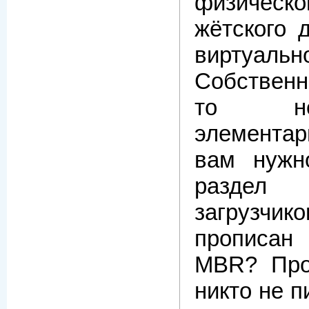
физичес
жётского 
виртуал
Собственн
то не
элементар
вам нужн
разде
загрузч
прописан
MBR? Про
никто не п