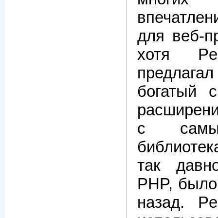
впечатлени
для веб-п
хотя Pe
предлагал
богатый с
расширен
с самы
библиотека
так давн
PHP, было
назад. P