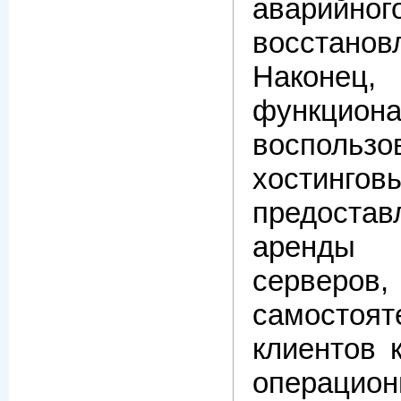
аварийног
восстанов
Након
функциона
воспользо
хостинго
предоста
аренды
серверов,
самостоят
клиентов 
операцио