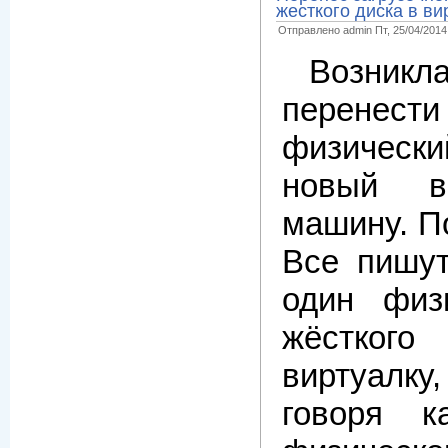
жесткого диска в в
Отправлено admin Пт, 25/04/2014 
Возникл
перенест
физичес
новый в
машину. П
Все пишут
один физ
жёстко
виртуалк
говоря к