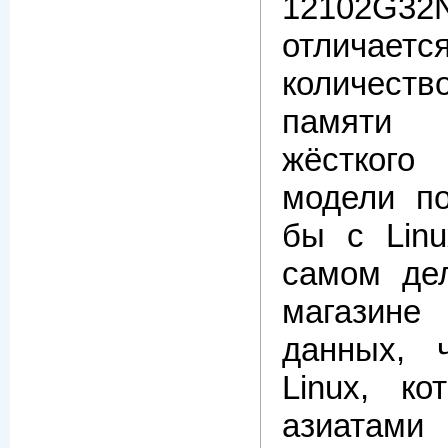
12102G3
отлич
количеств
памяти
жёстког
модели по
бы с Linu
самом де
магазине
данных, 
Linux, ко
азиатами 