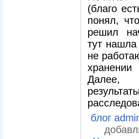
(благо ест
понял, чт
решил на
тут нашла
не работа
хранении 
Далее, 
результат
расследова
блог admi
добавл