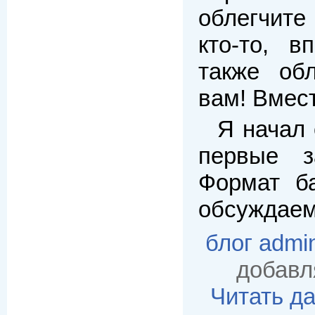
облегчите
кто-то, в
также об
вам! Вмес
Я начал 
первые 
Формат б
обсуждае
блог admi
добавл
Читать д