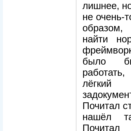
лишнее, но
не очень-т
образом,
найти но
фреймвор
было бы
работат
лёг
задокумен
Почитал с
нашёл та
Почитал