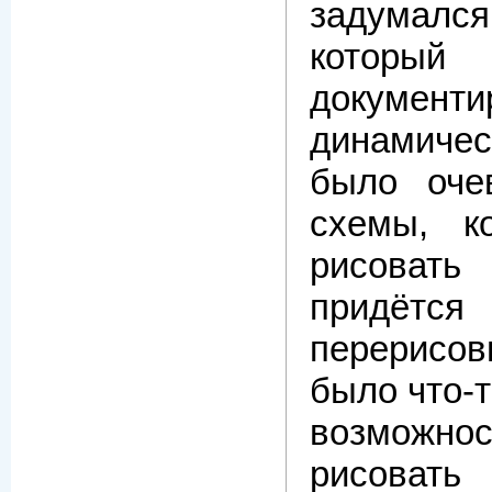
задумал
который
документи
динамичес
было оче
схемы, к
рисоват
придётс
перерисов
было что-т
возможнос
рисова