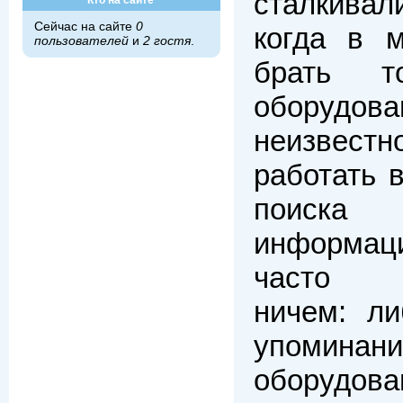
сталкивал
Кто на сайте
Сейчас на сайте
0
когда в м
пользователей
и
2 гостя
.
брать 
оборудова
неизвестн
работать 
поиск
информац
часто з
ничем: ли
упоминани
оборудо