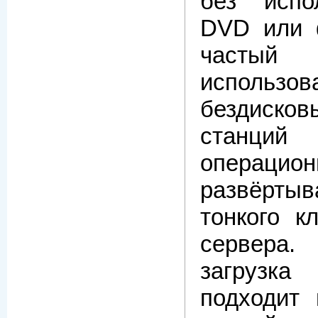
без испо
DVD или 
часты
использов
бездиск
станций
операцио
развёрт
тонкого к
сервер
загруз
подходит