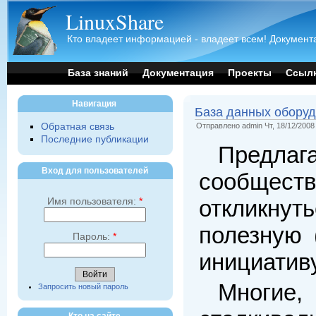
LinuxShare
Кто владеет информацией - владеет всем! Документа
База знаний
Документация
Проекты
Ссыл
Навигация
База данных оборуд
Обратная связь
Отправлено admin Чт, 18/12/2008 
Последние публикации
Предл
Вход для пользователей
сообще
Имя пользователя:
*
откликну
полезную 
Пароль:
*
инициатив
Многие
Запросить новый пароль