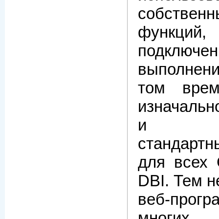
собств
функций
подключен
выполнени
том вре
изначальн
и исп
стандартн
для всех
DBI. Тем н
веб-про
многих