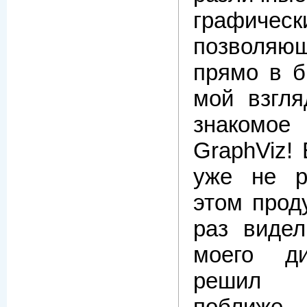
графичес
позволя
прямо в б
мой взгля
знаком
GraphViz!
уже не 
этом прод
раз видел
моего ди
решил п
поближе