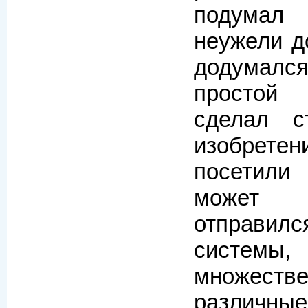
подумал
неужели д
додумал
простой
сделал с
изобрет
посетили
может
отправил
систе
множеств
различ