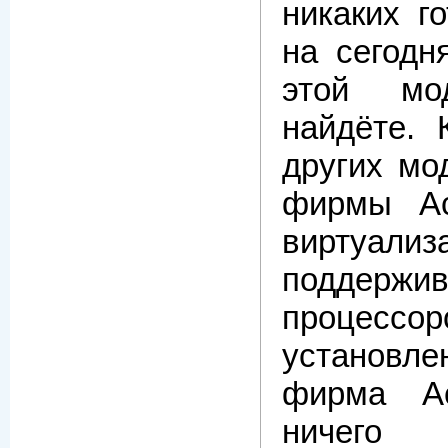
никаких г
на сегодн
этой м
найдёте. 
других мо
фирмы Ac
виртуализ
поддерж
процес
установле
фирма A
ничего