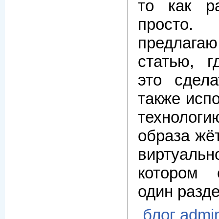
то как р
прост
предлаг
статью, г
это сдел
также исп
технологи
образа жё
виртуаль
котором 
один разде
блог admi