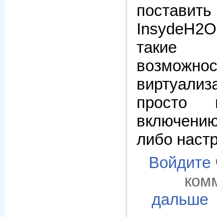
поставить
InsydeH
такие
возмо
виртуал
просто 
включен
либо наст
Войдите
ком
дальше