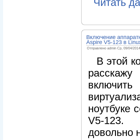
Читать д
Включение аппаратн
Aspire V5-123 в Linu
Отправлено admin Ср, 09/04/2014
В этой к
расска
включит
виртуа
ноутбуке с
V5-123.
довольно 