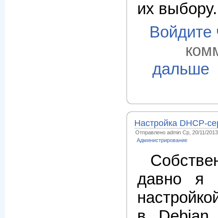
их выбору.
Войдите
ком
дальше
Настройка DHCP-се
Отправлено admin Ср, 20/11/2013 
Администрирование
Собств
давно я 
настройко
в Debian