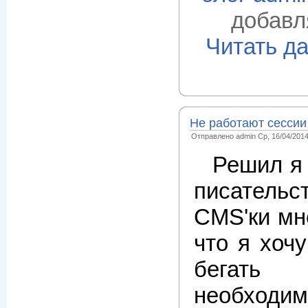
добавл
Читать д
Не работают сессии 
Отправлено admin Ср, 16/04/2014
Решил я 
писатель
CMS'ки мн
что я хоч
бега
необход