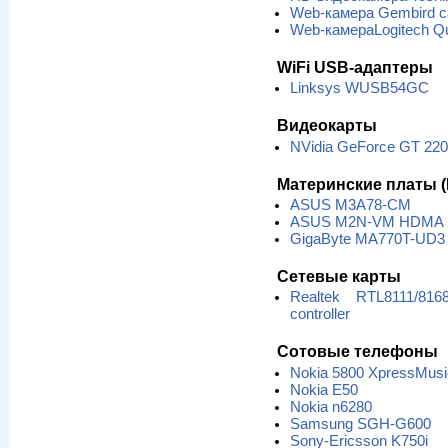
Web-камера Gembird 
Web-камераLogitech 
WiFi USB-адаптеры
Linksys WUSB54GC
Видеокарты
NVidia GeForce GT 220 
Материнские платы (
ASUS M3A78-CM
ASUS M2N-VM HDMA
GigaByte MA770T-UD3
Сетевые карты
Realtek RTL8111/816
controller
Сотовые телефоны
Nokia 5800 XpressMusi
Nokia E50
Nokia n6280
Samsung SGH-G600
Sony-Ericsson K750i