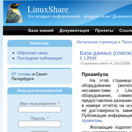
LinuxShare
Кто владеет информацией - владеет всем! Документа
База знаний
Документация
Проекты
Ссыл
Начальная страница
»
Прое
Навигация
База данных (список
Обратная связь
с Linux
Последние публикации
Отправлено admin Чт, 18/12/2008 -
Преамбула
КТ головы
в Санкт-
Петербурге
На этой страниц
оборудовании (желе
несовместимо с Lin
Вход для пользователей
оборудования, совм
предоставлена разными 
Имя пользователя:
*
в номере отчёта) на ос
её достоверность зави
Публикация информаци
Пароль:
*
правилам
.
Желающие поделит