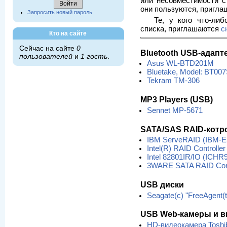
или несовместимости c 
они пользуются, пригл
Запросить новый пароль
Те, у кого что-либ
списка, приглашаются
с
Кто на сайте
Сейчас на сайте
0
Bluetooth USB-адапт
пользователей
и
1 гость
.
Asus WL-BTD201M
Bluetake, Model: BT00
Tekram TM-306
MP3 Players (USB)
Sennet MP-5671
SATA/SAS RAID-кот
IBM ServeRAID (IBM-E
Intel(R) RAID Contro
Intel 82801IR/IO (ICHR
3WARE SATA RAID Cont
USB диски
Seagate(c) "FreeAgent
USB Web-камеры и в
HD-видеокамера Toshi