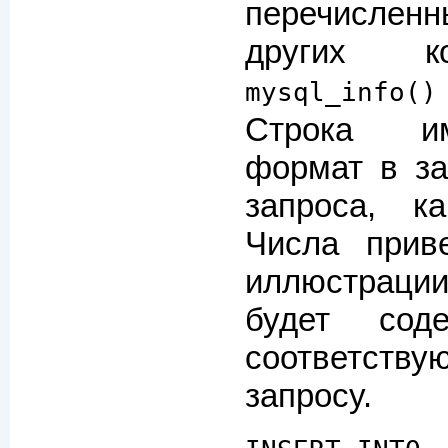
перечисле
других к
mysql_info()
Строка и
формат в за
запроса, к
Числа прив
иллюстраци
будет соде
соответств
запросу.