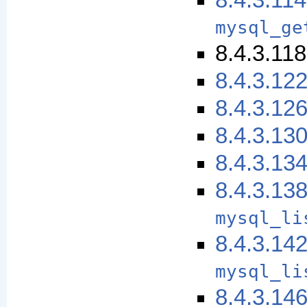
8.4.3.114
mysql_ge
8.4.3.11
8.4.3.12
8.4.3.12
8.4.3.13
8.4.3.13
8.4.3.13
mysql_li
8.4.3.14
mysql_li
8.4.3.14