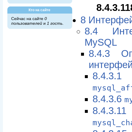
8.4.3.1
Кто на сайте
8 Интерфе
Сейчас на сайте
0
пользователей
и
1 гость
.
8.4 Ин
MySQL
8.4.3 О
интерфей
8.4.3.1
mysql_af
8.4.3.6
m
8.4.3.11
mysql_ch