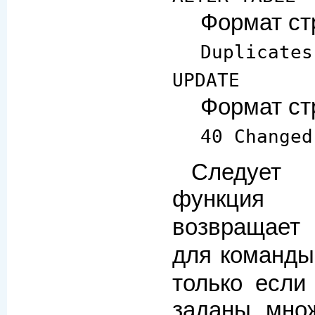
Формат ст
Duplicates
UPDATE
Формат ст
40 Changed
Следует 
функ
возвращает
для команд
только если
заданы мно