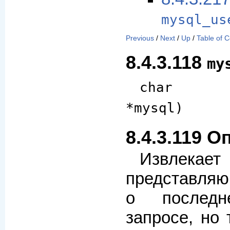
mysql_us
Previous
/
Next
/
Up
/
Table of 
8.4.3.118
my
char *my
*mysql)
8.4.3.119 
Извлек
представля
о последн
запросе, но 