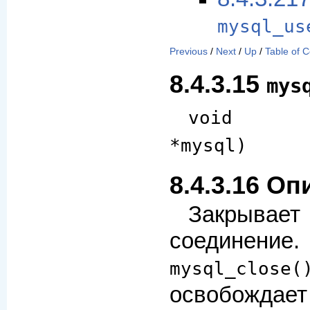
mysql_us
Previous
/
Next
/
Up
/
Table of 
8.4.3.15
mys
void mys
*mysql)
8.4.3.16 О
Закрывае
соедине
mysql_close(
освобожд