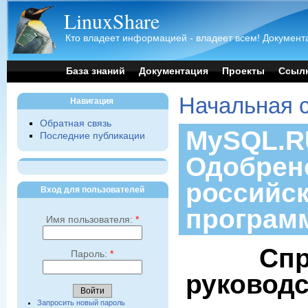
LinuxShare
Кто владеет информацией - владеет всем! Документа
База знаний
Документация
Проекты
Ссыл
Начальная 
Навигация
Обратная связь
MySQL.RU
Последние публикации
Одобрен
российс
Вход для пользователей
програм
Имя пользователя:
*
Спр
Пароль:
*
руковод
Запросить новый пароль