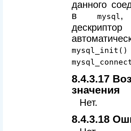
данного сое
в
,
mysql
дескрипт
автоматич
mysql_init()
mysql_connec
8.4.3.17 В
значения
Нет.
8.4.3.18 О