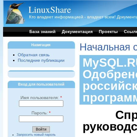
LinuxShare
Кто владеет информацией - владеет всем! Документа
База знаний
Документация
Проекты
Ссыл
Начальная 
Навигация
Обратная связь
MySQL.RU
Последние публикации
Одобрен
российс
Вход для пользователей
програм
Имя пользователя:
*
Спр
Пароль:
*
руковод
Запросить новый пароль