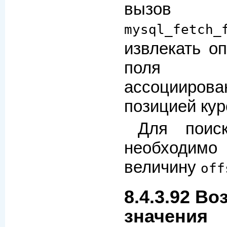
вызов
mysql_fetch_
извлекать о
поля в
ассоцииро
позицией кур
Для поис
необходи
величину
off
8.4.3.92 В
значения