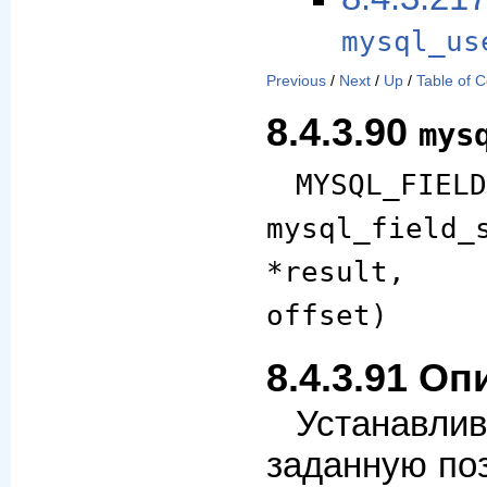
mysql_us
Previous
/
Next
/
Up
/
Table of 
8.4.3.90
mys
MYSQL_FIELD
mysql_field_
*result, M
offset)
8.4.3.91 О
Устанавлив
заданную по