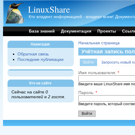
LinuxShare
Кто владеет информацией - владеет всем! Документа
База знаний
Документация
Проекты
Ссыл
Начальная страница
Навигация
Учётная запись по
Обратная связь
Последние публикации
Войти
Запросить новый п
Имя пользователя:
*
Кто на сайте
Введите ваше LinuxShare имя п
Сейчас на сайте
0
Пароль:
*
пользователей
и
2 гостя
.
Введите пароль, который соотв