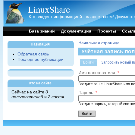
LinuxShare
Кто владеет информацией - владеет всем! Документа
База знаний
Документация
Проекты
Ссыл
Начальная страница
Навигация
Учётная запись по
Обратная связь
Последние публикации
Войти
Запросить новый п
Имя пользователя:
*
Кто на сайте
Введите ваше LinuxShare имя п
Сейчас на сайте
0
Пароль:
*
пользователей
и
2 гостя
.
Введите пароль, который соотв