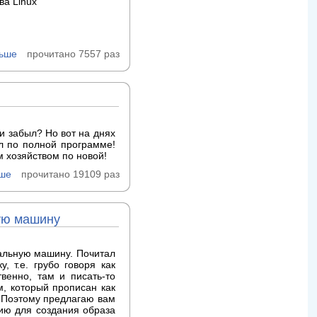
ва Linux
льше
прочитано 7557 раз
 и забыл? Но вот на днях
ил по полной программе!
м хозяйством по новой!
ьше
прочитано 19109 раз
ную машину
уальную машину. Почитал
, т.е. грубо говоря как
венно, там и писать-то
м, который прописан как
о. Поэтому предлагаю вам
гию для создания образа