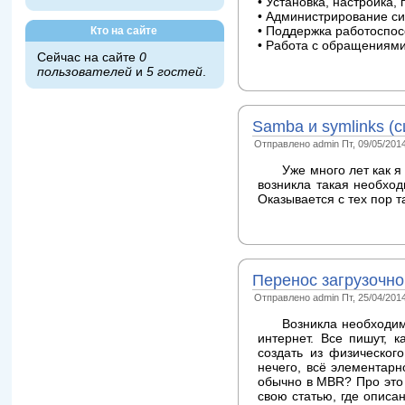
• Установка, настройка
• Администрирование си
Кто на сайте
• Поддержка работоспо
• Работа с обращениями
Сейчас на сайте
0
пользователей
и
5 гостей
.
Samba и symlinks (
Отправлено admin Пт, 09/05/2014
Уже много лет как я
возникла такая необход
Оказывается с тех пор т
Перенос загрузочно
Отправлено admin Пт, 25/04/2014
Возникла необходим
интернет. Все пишут, к
создать из физическог
нечего, всё элементарн
обычно в MBR? Про это п
свою статью, где описа