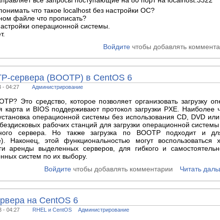
аправляет все запросы поступающие на 80 порт на localhost:3322
 понимать что такое localhost без настройки ОС?
ном файле что прописать?
настройки операционной системы.
т.
Войдите
чтобы добавлять коммент
TP-сервера (BOOTP) в CentOS 6
 - 04:27
Администрирование
OTP? Это средство, которое позволяет организовать загрузку о
я карта и BIOS поддерживают протокол загрузки PXE. Наиболее ч
 установка операционной системы без использования CD, DVD или
 бездисковых рабочих станций для загрузки операционной системы
дного сервера. Но также загрузка по BOOTP подходит и дл
e). Наконец, этой функциональностью могут воспользоваться 
и аренды выделенных серверов, для гибкого и самостоятельн
нных систем по их выбору.
Войдите
чтобы добавлять комментарии
Читать дал
рвера на CentOS 6
 - 04:27
RHEL и CentOS
Администрирование