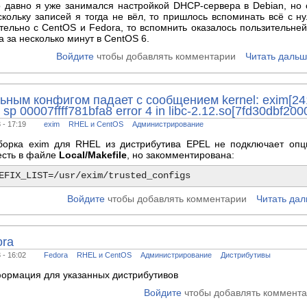
о давно я уже занимался настройкой DHCP-сервера в Debian, но
оскольку записей я тогда не вёл, то пришлось вспоминать всё с ну
ельно с CentOS и Fedora, то вспомнить оказалось пользительней
 за несколько минут в CentOS 6.
Войдите
чтобы добавлять комментарии
Читать даль
ьным конфигом падает с сообщением kernel: exim[2417
sp 00007ffff781bfa8 error 4 in libc-2.12.so[7fd30dbf20
 - 17:19
exim
RHEL и CentOS
Администрирование
сборка exim для RHEL из дистрибутива EPEL не подключает оп
есть в файле
Local/Makefile
, но закомментирована:
Войдите
чтобы добавлять комментарии
Читать да
ora
 - 16:02
Fedora
RHEL и CentOS
Администрирование
Дистрибутивы
ормация для указанных дистрибутивов
Войдите
чтобы добавлять коммент