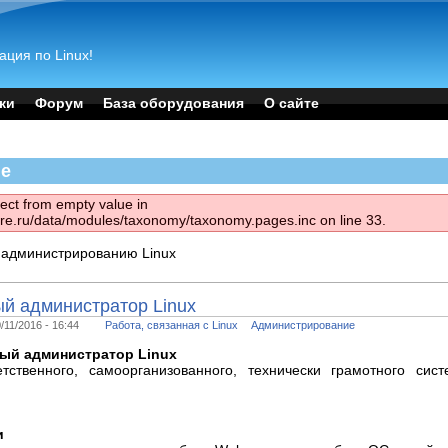
ация по Linux!
ки
Форум
База оборудования
О сайте
ие
ject from empty value in
are.ru/data/modules/taxonomy/taxonomy.pages.inc on line 33.
 администрированию Linux
й администратор Linux
11/2016 - 16:44
Работа, связанная с Linux
Администрирование
ный администратор Linux
ственного, самоорганизованного, технически грамотного сис
и