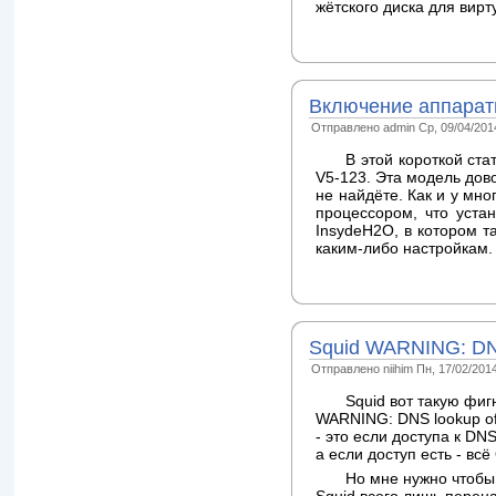
жётского диска для вирт
Включение аппаратн
Отправлено admin Ср, 09/04/2014
В этой короткой ста
V5-123. Эта модель дов
не найдёте. Как и у мн
процессором, что уста
InsydeH2O, в котором т
каким-либо настройкам.
Squid WARNING: DNS l
Отправлено niihim Пн, 17/02/2014
Squid вот такую фиг
WARNING: DNS lookup of 
- это если доступа к DN
а если доступ есть - всё
Но мне нужно чтобы 