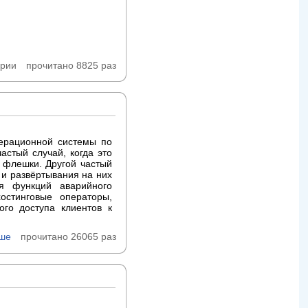
арии
прочитано 8825 раз
перационной системы по
астый случай, когда это
 флешки. Другой частый
 и развёртывания на них
я функций аварийного
хостинговые операторы,
ого доступа клиентов к
ьше
прочитано 26065 раз