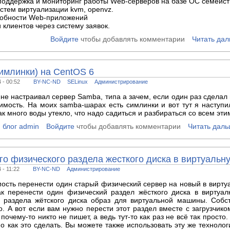
, поддержка и мониторинг работы Web-серверов на базе ОС семейст
стем виртуализации kvm, openvz.
собности Web-приложений
 клиентов через систему заявок.
Войдите
чтобы добавлять комментарии
Читать да
симлинки) на CentOS 6
 - 00:52
BY-NC-ND
SELinux
Администрирование
 не настраивал сервер Samba, типа а зачем, если один раз сделал
имость. На моих samba-шарах есть симлинки и вот тут я наступ
ак много воды утекло, что надо садиться и разбираться со всем эти
блог admin
Войдите
чтобы добавлять комментарии
Читать дал
го физического раздела жесткого диска в виртуаль
 - 11:22
BY-NC-ND
Администрирование
ость перенести один старый физический сервер на новый в вирт
ак перенести один физический раздел жёсткого диска в виртуалку
о раздела жётского диска образ для виртуальной машины. Собст
о. А вот если вам нужно перести этот раздел вместе с загрузчико
очему-то никто не пишет, а ведь тут-то как раз не всё так прост
но как это сделать. Вы можете также использовать эту же техноло