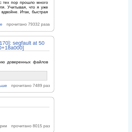
 с тех пор прошло много
ля. Учитывая, что я уже
 вдвойне. Итак, быстрая
ше
прочитано 79332 раза
0]: segfault at 50
00+18a000]
цию доверенных файлов
льше
прочитано 7489 раз
арии
прочитано 8015 раз