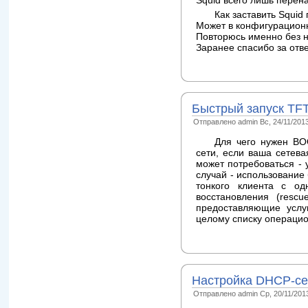
Squid всего лишь перен
Как заставить Squid
Может в конфигурацион
Повторюсь именно без 
Заранее спасибо за отве
Быстрый запуск TF
Отправлено admin Вс, 24/11/2013
Для чего нужен BO
сети, если ваша сетева
может потребоваться -
случай - использование
тонкого клиента с о
восстановления (rescu
предоставляющие услуг
целому списку операцио
Настройка DHCP-се
Отправлено admin Ср, 20/11/2013