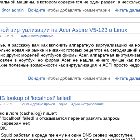
уальной машины, в котором содержится не один раздел, а нескольк
блог admin
Войдите
чтобы добавлять комментарии
Читать дал
ой виртуализации на Acer Aspire V5-123 в Linux
 - 23:19
Администрирование
тье, я расскажу вам как включить аппаратную виртуализацию на но
ольно новая на рынке и никаких готовых рецептов на сегодняшний 
огих других моделей ноутбуков фирмы Acer, аппаратная виртуализ
новлен в ноутбук, но фирма Acer не нашла ничего лучше как по
акие полезные возможности как виртуализация и ACPI просто нед
Войдите
чтобы добавлять комментарии
Читать дал
ookup of 'localhost' failed!
 - 15:39
Squid и другие прокси
squid
Администрирование
ню в логе (cache.log) пишет:
'localhost' failed! и отказывается перенаправлять запросы
S серверам нет,
 ОК.
Squid работал в среде где ему ни один DNS сервер недоступен.