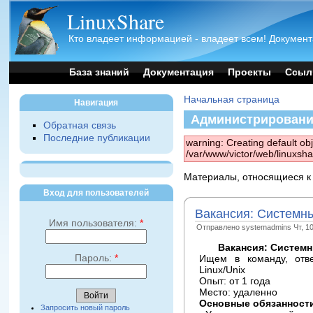
LinuxShare
Кто владеет информацией - владеет всем! Документ
База знаний
Документация
Проекты
Ссыл
Начальная страница
Навигация
Администрирован
Обратная связь
Последние публикации
warning: Creating default ob
/var/www/victor/web/linuxsh
Материалы, относящиеся к
Вход для пользователей
Вакансия: Системны
Имя пользователя:
*
Отправлено systemadmins Чт, 10/
Вакансия: Систем
Пароль:
*
Ищем в команду, ответ
Linux/Unix
Опыт: от 1 года
Место: удаленно
Основные обязанност
Запросить новый пароль