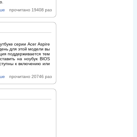
о.
ьше
прочитано 19408 раз
утбуке серии Acer Aspire
день для этой модели вы
ация поддерживается тем
ставить на ноубук BIOS
оступны к включению или
ьше
прочитано 20746 раз