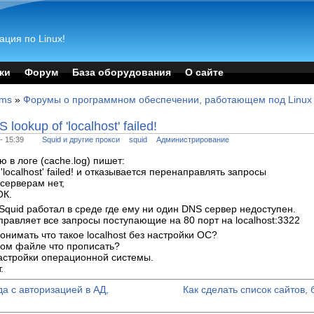
ация по Linux!
ки
Форум
База оборудования
О сайте
ums
»
Форумы о программном обеспечении, работающем под Linux
ookup of 'localhost' failed!
- 15:39
Squid и другие прокси
squid
Администрирование
ю в логе (cache.log) пишет:
localhost' failed! и отказывается перенаправлять запросы
 серверам нет,
ОК.
Squid работал в среде где ему ни один DNS сервер недоступен.
правляет все запросы поступающие на 80 порт на localhost:3322
понимать что такое localhost без настройки ОС?
ом файле что прописать?
астройки операционной системы.
.
да с авторизацией в АД,
Как сделать список сайтов,