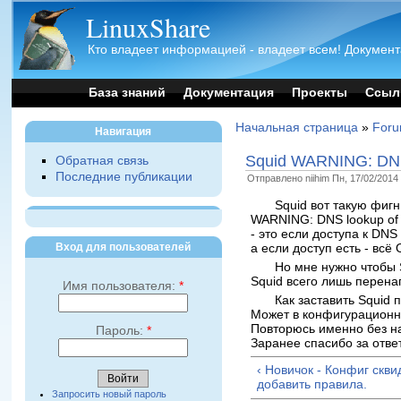
LinuxShare
Кто владеет информацией - владеет всем! Документ
База знаний
Документация
Проекты
Ссыл
Начальная страница
»
For
Навигация
Squid WARNING: DNS l
Обратная связь
Последние публикации
Отправлено niihim Пн, 17/02/2014 
Squid вот такую фигн
WARNING: DNS lookup of '
- это если доступа к DNS
Вход для пользователей
а если доступ есть - всё 
Но мне нужно чтобы 
Squid всего лишь перена
Имя пользователя:
*
Как заставить Squid 
Может в конфигурационн
Повторюсь именно без н
Пароль:
*
Заранее спасибо за ответ
‹ Новичок - Конфиг скви
добавить правила.
Запросить новый пароль