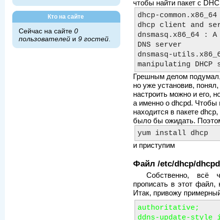
чтобы найти пакет с DHC
dhcp-common.x86_64 
Кто на сайте
dhcp client and ser
Сейчас на сайте
0
dnsmasq.x86_64 : A 
пользователей
и
9 гостей
.
DNS server

dnsmasq-utils.x86_6
Грешным делом подумал, 
но уже установив, понял,
настроить можно и его, н
а именно о dhcpd. Чтобы 
находится в пакете dhcp,
было бы ожидать. Поэтом
yum install dhcp
и приступим
Файл /etc/dhcp/dhcpd
Собственно, всё 
прописать в этот файл,
Итак, привожу примерный
authoritative;

ddns-update-style i