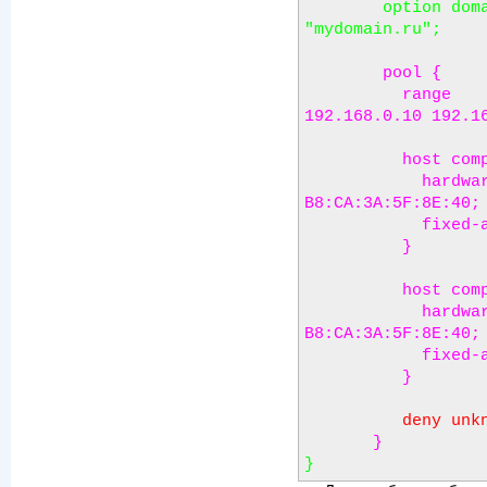
        option domain-name              
        pool {

          range                         
192.168.0.10 192.16
          host computer1 {

            hardware ethernet 
B8:CA:3A:5F:8E:40;

            fixed-address 192.168.0.10;

          }

          host computer2 {

            hardware ethernet 
B8:CA:3A:5F:8E:40;

            fixed-address 192.168.0.11;

          }

deny unk
       }
}