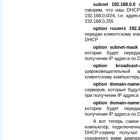
subnet 192.168.0.0 
говорим, что наш DHCP
192.168.0.0/24, т.е. адр
192.168.0.255
option routers 192.1
передан клиентскому ком
DHCP
option subnet-mask 
которая будет переда
получении IP адреса по
option broadcast-
широковещательный 
клиентскому компьютеру,
option domain-name-
серверов, которые буду
при получении IP адреса
option domain-name
которое будет переда
получении IP адреса по
А вот теперь самое
компьютер, подключенн
DHCP-сервер получал
указанного вами диапа