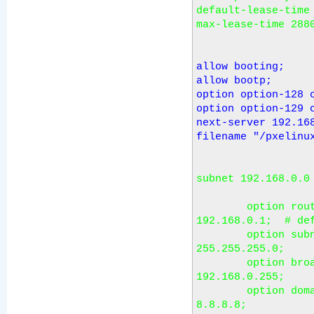
default-lease-time 
max-lease-time 288
allow booting;

allow bootp;

option option-128 c
option option-129 c
next-server 192.168
filename "/pxelinu
subnet 192.168.0.0 
        option routers                  
192.168.0.1;  # def
        option subnet-mask              
255.255.255.0;

        option broadcast-address        
192.168.0.255;

        option domain-name-servers      
8.8.8.8;
