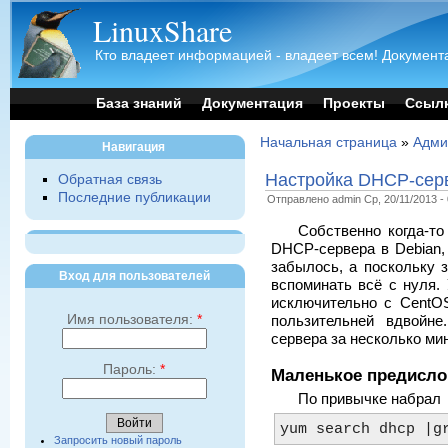
LinuxShare
Кто владеет информацией - владеет всем! Документа
База знаний
Документация
Проекты
Ссыл
Начальная страница
»
Адми
Навигация
Настройка DHCP-сер
Обратная связь
Последние публикации
Отправлено admin Ср, 20/11/2013 - 
Собственно когда-т
DHCP-сервера в Debian, 
забылось, а поскольку з
Вход для пользователей
вспоминать всё с нуля.
исключительно с CentOS
Имя пользователя:
*
пользительней вдвойне
сервера за несколько мин
Пароль:
*
Маленькое предисло
По привычке набрал
yum search dhcp |g
Запросить новый пароль