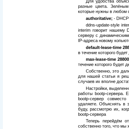
Для удобства объяс
разные цвета. Зелёным
которые нужны в любом 
authoritative;
- DHCP-
ddns-update-style in
interim говорит нашему
серверу с динамически
IP-адреса новому копьют
default-lease-time 28
в течение которого буде
max-lease-time 28800
течение которого будет
Собственно, это дал
для нашей статьи я реш
случаев их вполне доста
Настройки, выделен
работы bootp-сервера. 
bootp-сервер совмест
удаляете. Объяснять в 
буду, рассмотрю их, ког
bootp-сервера
Теперь перейдём о
собственно того, что мы