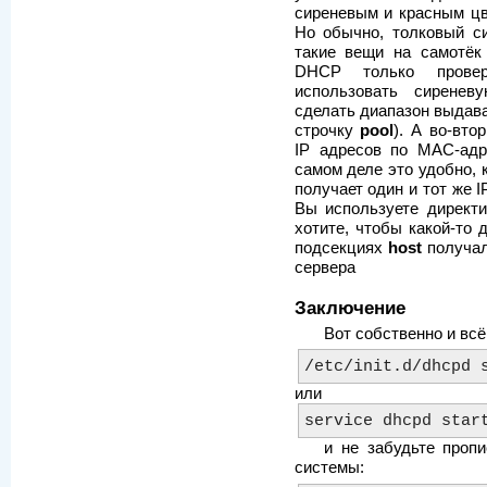
сиреневым и красным цве
Но обычно, толковый с
такие вещи на самотёк
DHCP только провер
использовать сиренев
сделать диапазон выдав
строчку
pool
). А во-вто
IP адресов по MAC-адр
самом деле это удобно, 
получает один и тот же 
Вы используете директи
хотите, чтобы какой-то 
подсекциях
host
получал
сервера
Заключение
Вот собственно и всё
/etc/init.d/dhcpd 
или
service dhcpd star
и не забудьте пропи
системы: