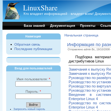
LinuxShare
Кто владеет информацией - владеет всем! Документа
База знаний
Документация
Проекты
Ссыл
Начальная страница
Навигация
Информация по разн
Обратная связь
Последние публикации
Отправлено admin Вс, 19/10/2008 -
Подборка материа
дистрибутивов Linux
Вход для пользователей
Замечания к выпуску Red 
Замечания к выпуску Red 
Руководство по развёрты
Имя пользователя:
*
Руководство по установке
Руководство по виртуали
Руководство по установке
Пароль:
*
Введение в системн
Enterprise Linux 4
Руководство по систе
Enterprise Linux 4
Запросить новый пароль