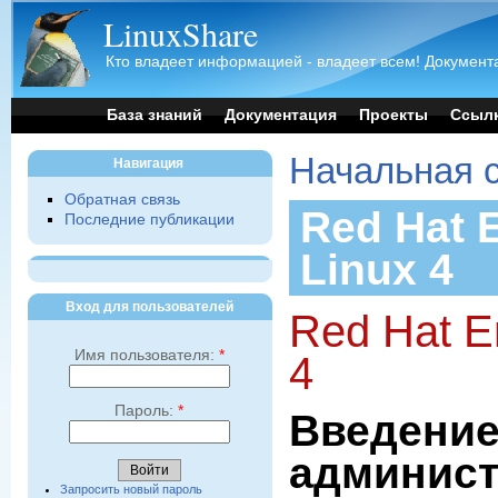
LinuxShare
Кто владеет информацией - владеет всем! Документа
База знаний
Документация
Проекты
Ссыл
Начальная 
Навигация
Обратная связь
Red Hat E
Последние публикации
Linux 4
Вход для пользователей
Red Hat En
Имя пользователя:
*
4
Пароль:
*
Введение
админис
Запросить новый пароль