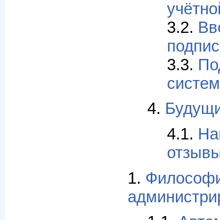
учётно
3.2.
Вв
подпис
3.3.
По
систе
4.
Будущи
4.1.
На
отзывы
1.
Философи
администри