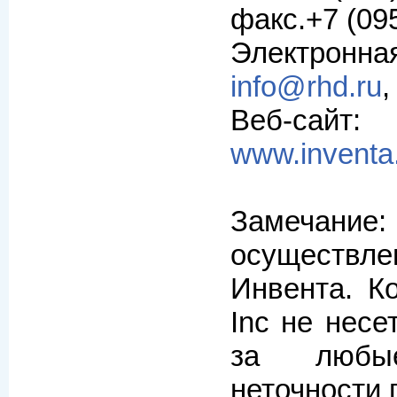
факс.+7 (09
Электро
info@rhd.ru
Веб-с
www.inventa
Замечание:
осуществ
Инвента. К
Inc не несе
за люб
неточности 