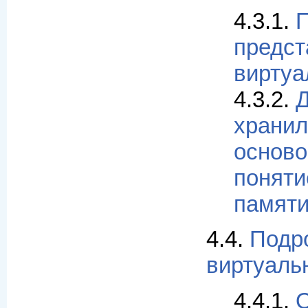
4.3.1.
предст
виртуа
4.3.2.
Д
храни
основ
поняти
памят
4.4.
Подр
виртуаль
4.4.1.