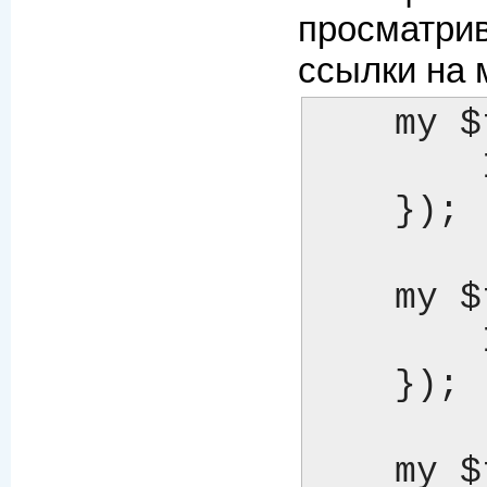
просматри
ссылки на 
    my $template = Template->new({

        INCLUDE_PATH => '/usr/local/templates',

    });

    my $template = Template->new({

        INCLUDE_PATH => '/usr/local/templates:/tmp/my/templates',

    });

    my $template = Template->new({
