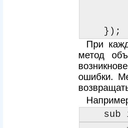
              
			  My::IncPa
    });
При каж
метод объ
возникнов
ошибки. М
возвращать
Например
    