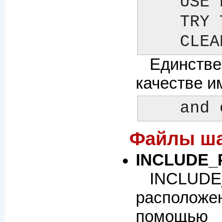
    USE PLUGIN FILTER MACRO PERL RAWPERL BLOCK META

    TRY THROW CATCH FINAL NEXT LAST BREAK RETURN STOP

    
Единстве
качестве и
    a
Файлы ша
INCLUDE_
INCLUDE_
расположен
помощью 