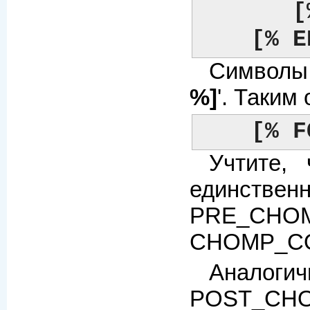
[
[% E
Символы 
%]
'. Таким
[% F
Учтите,
единствен
PRE_CHOM
CHOMP_COL
Аналоги
POST_CHOMP