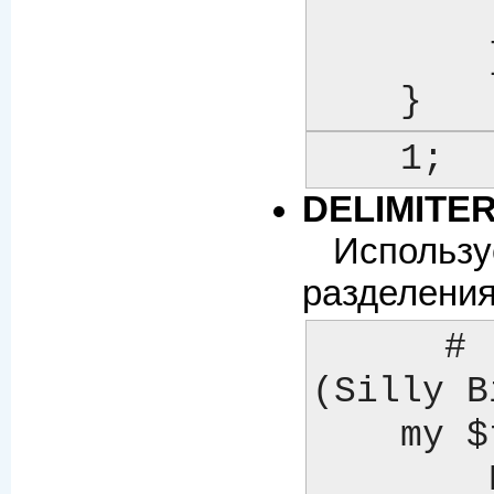
	    return $self->error("cannot generate INCLUDE_PATH...\n");

	}

    }
    1;
DELIMITE
Использу
разделения
    # позволим использовать соглашения файловой системы глупого Билли 
(Silly B
    my $template = Template->new({

	DELIMITER    => '; ',
