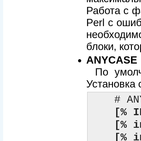
Работа с ф
Perl с оши
необходим
блоки, кот
ANYCASE
По умол
Установка 
    # ANYCASE => 0 (по умолчанию)

[% I
[% i
[% i