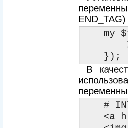
переменны
END_TAG) 
    my $template = Template->new({

  	INTERPOLATE => 1,

    });
В качес
использов
переменны
    # INTERPOLATE => 0

    <