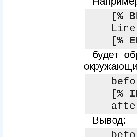
Наприме
[% B
    Line 1 of foo

[% E
будет об
окружающие
    before

[% I
    aft
Вывод:
    bef