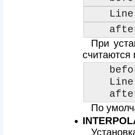
    L
    aft
При уста
считаются 
    before

    Line 1 of foo

    aft
По умолч
INTERPOL
Установк