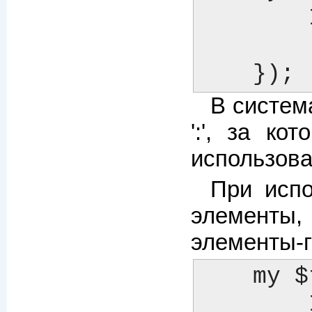
        INCLUDE_PATH => [ '/usr/local/templates',

               
    });
В систем
':', за ко
использова
При испо
элементы,
элементы-г
    my $template = Template->new({

        INCLUDE_PATH => [ '/usr/local/templates',
