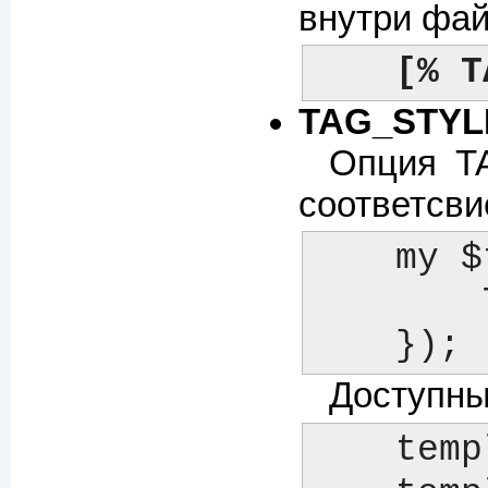
внутри фа
[% T
TAG_STYL
Опция T
соответсви
    my $template = Template->new({

  	TAG_STYLE => 'star',

    });
Доступны
    template    [% ... %]               (по умолчанию)
