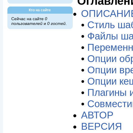
Оглавлен
Кто на сайте
ОПИСАНИ
Сейчас на сайте
0
•
Стиль ша
пользователей
и
0 гостей
.
•
Файлы ша
•
Переменн
•
Опции об
•
Опции вр
•
Опции ке
•
Плагины 
•
Совмести
АВТОР
ВЕРСИЯ