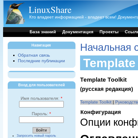
LinuxShare
Кто владеет информацией - владеет всем! Документа
База знаний
Документация
Проекты
Ссыл
Начальная 
Навигация
Обратная связь
Template
Последние публикации
Template Toolkit
Вход для пользователей
(русская редакция)
Имя пользователя:
*
Template Toolkit
|
Руководств
Конфигурация
Пароль:
*
Опции конф
Запросить новый пароль