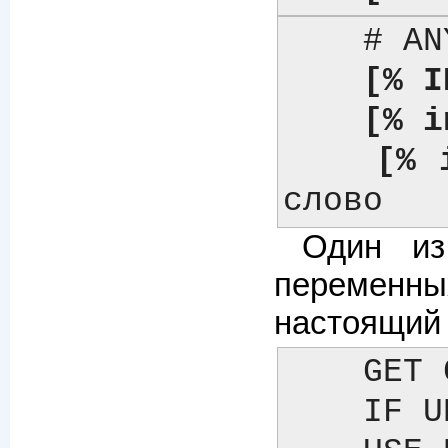
    # ANYCASE => 1

[% I
[% i
[% 
слово
Один из
переменны
настоящий
    GET CALL SET DEFAULT INSERT INCLUDE PROCESS WRAPPER

    IF UNLESS ELSE ELSIF FOR FOREACH WHILE SWITCH CASE
