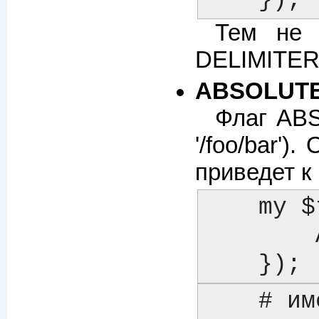
    });
Тем не 
DELIMITER н
ABSOLUT
Флаг ABS
'/foo/bar'
приведет к 
    my $template = Template->new({

	ABSOLUTE => 1,

    });
    # именно поэтому опция запрещена по умолчанию
