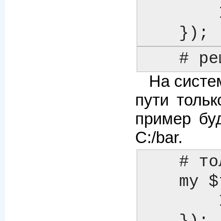
        INCLUDE_PATH => 'C:/HERE/NOW; D:/THERE/THEN',

    });
    
На систе
пути тольк
пример буд
C:/bar.
    # только для Win32

    my $template = Template->new({

	INCLUDE_PATH => 'C:/Foo:C:/Bar'
