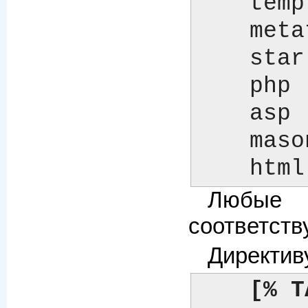
    t
    metatext    %% ... %%               (Text::MetaText)

    star        [* ... *]               (TT альтернативный)

    php         <? ... ?>               (PHP)

    asp         <% ... %>               (ASP)

    mason       <% ...  >               (HTML::Mason)

    
Любые 
соответст
Директив
[% T