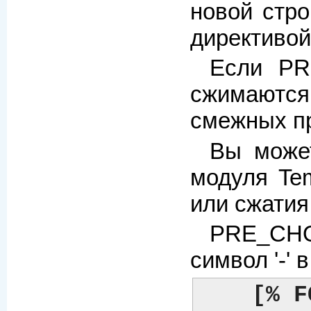
новой стро
директивой
Если PR
сжимаются
смежных пр
Вы може
модуля Tem
или сжатия
PRE_CHO
символ '-' 
[% F