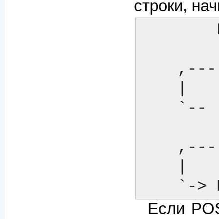
строки, на
 	Foo <----------.

 		       |

    ,---(PRE_CHOMP)----'

    |

    `-- 
 		       |

    ,---(POST_CHOMP)---'

    |

    `-
Если POS