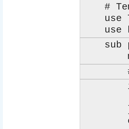
    # Template::Base (или Class::Base) предоставляет метод error()

    use Template::Base;

    
    sub paths {

        if ($all_is_well) {

	    return \@list_of_directories;

	}

	else {
