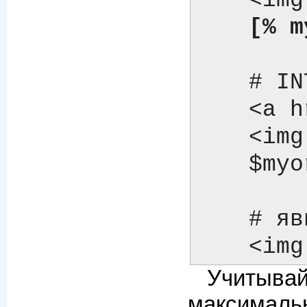
    <
[% m
    # INTERPOLATE => 1

    <a href="http://$server/$help">

    <img src="$images/help.gif"></a>

    $myorg.name

    # явное указание с помощью {  }

    
Учитыва
максимальн