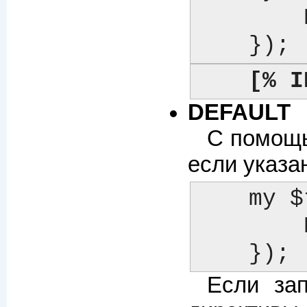
	RELATIVE => 1,

    });
[% I
DEFAULT
С помощь
если указа
    my $template = Template->new({

	DEFAULT => 'notfound.html',

    });
Если зап