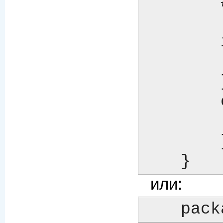
	# ...код...

	if ($all_is_well) {

	    return \@list_of_directories;

	}

	else {

	    die "cannot generate INCLUDE_PATH...\n";

	}

    }
или:
    