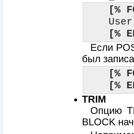
[% F
    Use
[% E
Если POS
был записа
[% F
[% E
TRIM
Опцию TR
BLOCK нач