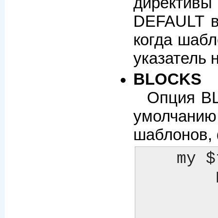
директив
DEFAULT в 
когда шабл
указатель 
BLOCKS
Опция BL
умолчанию.
шаблонов, 
    my $template = Template->new({

	BLOCKS => {

	    footer  => sub { return $some_output_text },
