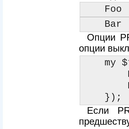
    Foo
    Bar
Опции P
опции вык
    my $template = Template->new({

	PRE_CHOMP  => 1,

	POST_CHOMP => 1,

    });
Если PR
предшеств