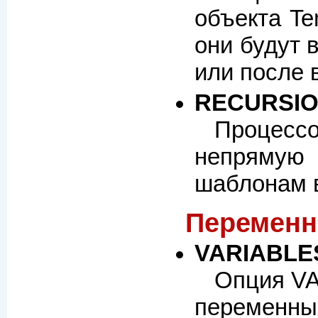
объекта Te
они будут 
или после в
RECURSI
Процесс
непрямую 
шаблонам в
Переменн
VARIABLE
Опция VA
переменны