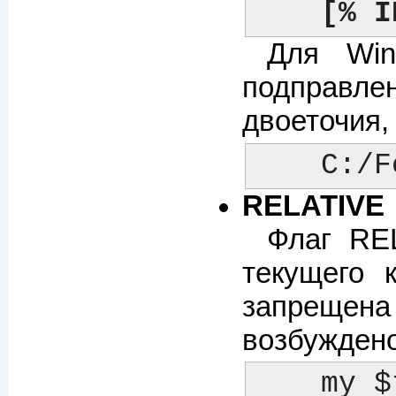
[% I
Для Win
подправле
двоеточия,
    C
RELATIVE
Флаг REL
текущего к
запрещена
возбуждено 
    my $template = Template->new({
