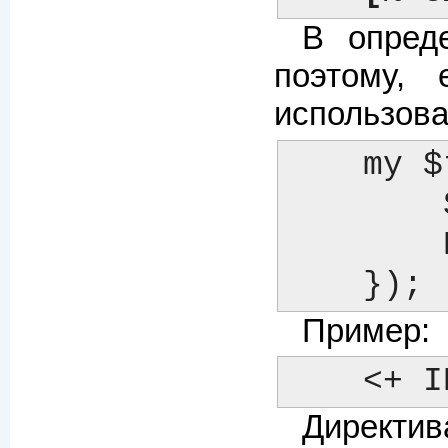
В опред
поэтому, 
использова
    my $template = Template->new({

  	START_TAG => quotemeta('<+'),

  	END_TAG   => quotemeta('+>'),

    });
Пример:
    <
Директив