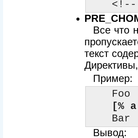
    
PRE_CHOM
Все что 
пропускае
текст соде
Директивы,
Пример:
    Foo

[% a
    Bar
Вывод: