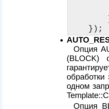
	    another => Template::Document->new({ ... }),

	},

    }); 
AUTO_RE
Опция AU
(BLOCK) о
гарантируе
обработки 
одном запр
Template::C
Опция B