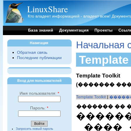
LinuxShare
Кто владеет информацией - владеет всем! Документа
База знаний
Документация
Проекты
Ссыл
Начальная 
Навигация
Обратная связь
Templa
Последние публикации
Template Toolkit
Вход для пользователей
(������� ��
Имя пользователя:
*
Template Toolkit
|
�����
������� �� ��
Пароль:
*
�������
���� 
Запросить новый пароль