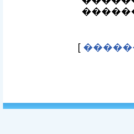
������
�������
[
�����