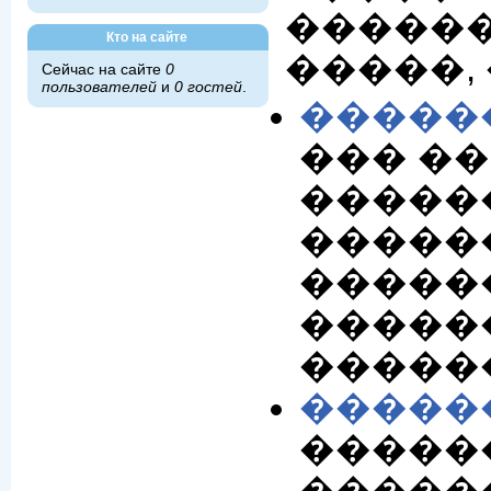
������
Кто на сайте
�����,
Сейчас на сайте
0
пользователей
и
0 гостей
.
�����
��� ��
�����
������
�������
������
�����
�����
������