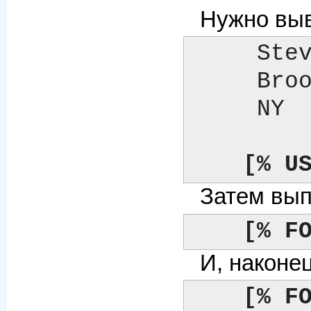
Нужно выв
     Steve     Karen     Jeff

     Brooklyn  Nantucket Fairfax

     NY        MA        VA

[% U
Затем вып
[% F
И, наконе
[% F