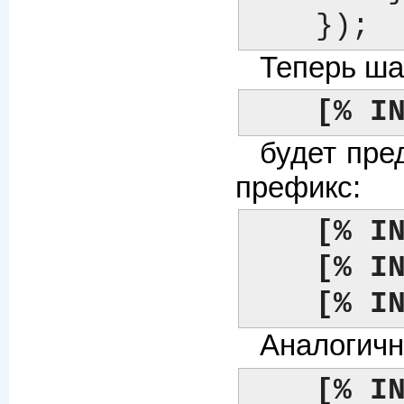
    });
Теперь ша
[% I
будет пре
префикс:
[% I
[% I
[% I
Аналогичн
[% I