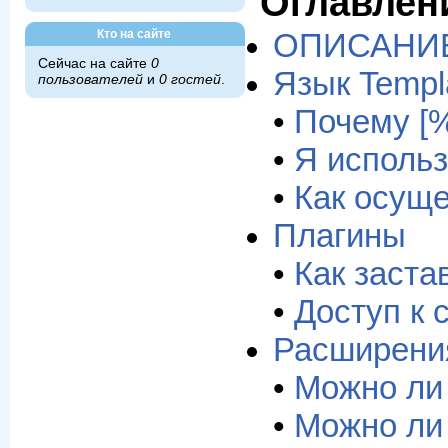
Оглавлен
Кто на сайте
ОПИСАНИ
Сейчас на сайте
0
Язык Templa
пользователей
и
0 гостей
.
•
Почему [%
•
Я использ
•
Как осуще
Плагины
•
Как заста
•
Доступ к 
Расширения
•
Можно ли
•
Можно ли 