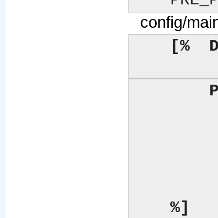
    P
config/mai
[%  D
        PROCESS  config/site

              +  c
              +  co
              + "config/
              + "config/se
            
    %]