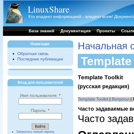
LinuxShare
Кто владеет информацией - владеет всем! Документа
База знаний
Документация
Проекты
Ссыл
Начальная 
Навигация
Обратная связь
Template
Последние публикации
Template Toolkit
Вход для пользователей
(русская редакция)
Имя пользователя:
*
Template Toolkit
|
Вопросы
| 
Часто задаваемые 
Пароль:
*
Часто задав
Запросить новый пароль