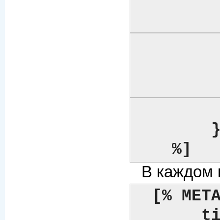
		# ... и 
	
	    logo = {

		# ... и 
	
	    # ... и т.д. ...

	}

    %]
В каждом 
[% META
       title   = 'General Information'
