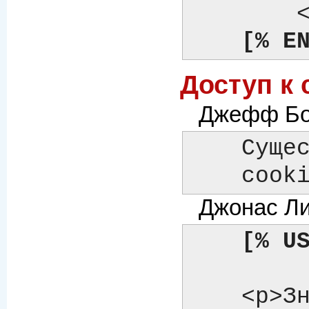
	
[% E
Доступ к 
Джефф Боз
    Существует ли простой способ получить доступ к

    c
Джонас Лил
[% U
    <