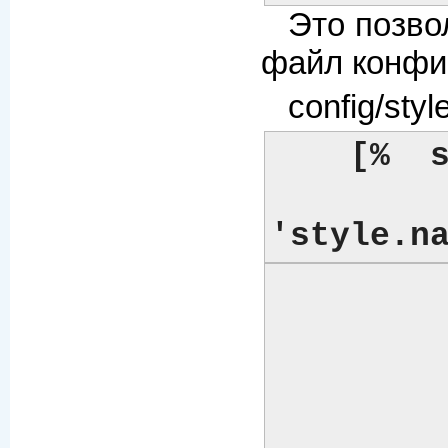
Это позво
файл конфиг
config/styl
[%  s
	    name = style    # сохраним существующую переменную 'style' как 
'style.n
	    # определяем различные переменные стиля....

            co
		back => '
		text => '