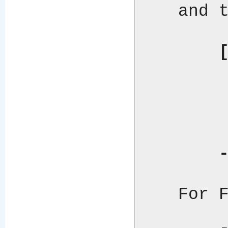
    and then use LWP::UserAgent and HTTP::Request:

[
    	    USE ua = LWP.UserAgent;

    	    ua.proxy("http", "http://your_proxy/");

    	    USE req = HTTP.Request("GET", "http://www.cpan.org");

    	    ua.request(req).content;

  
    For FTP use Net::FTP:
