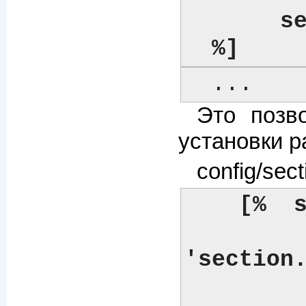
       section = 'info'

  %]
  ...
Это позв
установки р
config/sect
[%  s
	    name   = section  # сохраним переменную 'section' как 
'section.
	    title  = 'Information'
