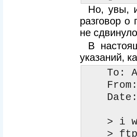
Но, увы, 
разговор о
не сдвинулос
В настоя
указаний, к
    To: Adam Theo <adamtheo@theoretic.com>

    From: Craig Barratt <craig@arraycomm.com>

    Date: Fri, 18 May 2001 17:06:59 -0700

    > i was wondering if there is anyway to fetch a file using http:// or

    > ftp:// and include that?
