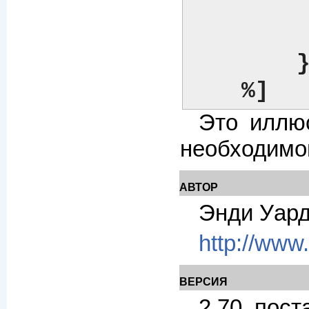
	    menu   = [ ... ]

	    # ... и т.д. ...

	}

    %]
Это иллю
необходимо
АВТОР
Энди Уард
http://www
ВЕРСИЯ
2.70, пост