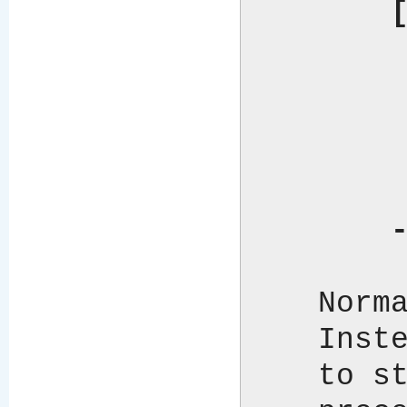
[
    	    USE ftp = Net.FTP("ftp.cpan.org");

    	    x = ftp.login("anonymous", "me@here.there");

    	    x = ftp.cwd("/");

    	    x = ftp.get("welcome.msg", stdout);

    	    x = ftp.quit;

  
    Normally ftp.get would write the file into the current directory.

    Instead we pass stdout as a second argument so that it is written

    to stdout.  We set stdout to STDOUT in the variables we pass to
