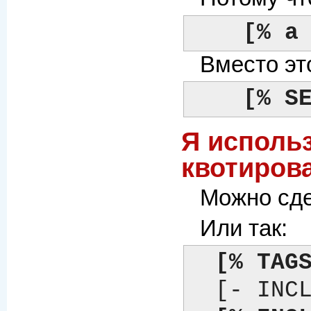
[% a
Вместо эт
[% S
Я исполь
квотирова
Можно сде
Или так:
[% TAG
  [- INCLUDE foo -]   # директива
