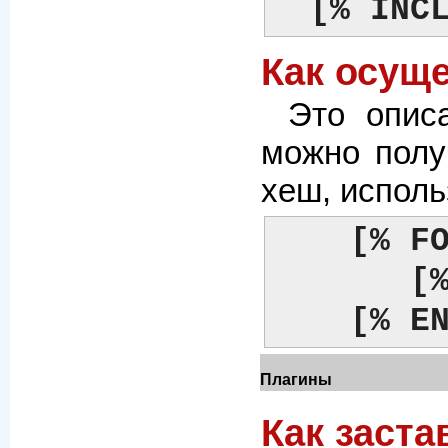
[% INC
Как осущ
Это опис
можно полу
хеш, исполь
[% F
[
[% E
Плагины
Как заста