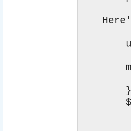
    Here's one way.  Set the LOAD_PERL option:

    	use Template;

    	my $template = Template->new({

    	    LOAD_PERL => 1

    	});

    	$template->process("example.tt", { stdout => *STDOUT })

    				     || die $template->error();
