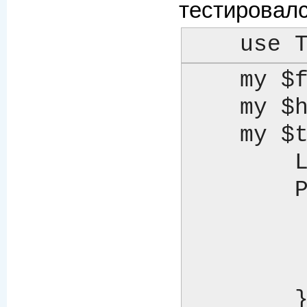
тестировалс
    u
    my $file = Template::Provider( INCLUDE_PATH => [...] );

    my $http = Template::Provider::HTTP->new(...);

    my $tt2  = Template->new({

	LOAD_TEMPLATES => [ $file, $http ],

	PREFIX_MAP => {

	    file    => '0',	# file:foo.html

	    http    => '1',	# http:foo.html

	    default => '0',	# foo.html => file:foo.html

	}
