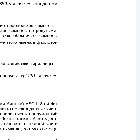
859-5
является стандартом
кие европейские символы в
ские символы нетронутыми.
 также обеспечило символы
ме этого имена в файловой
для кодировки кириллицы в
Беларусь,
cp1251
является
и битным) ASCII. 8-ой бит
никто не слал данные чисто
нили очень продуманный
аблицы таким образом, что
 алфавите в нижней части
го символа,
то мы все ещё