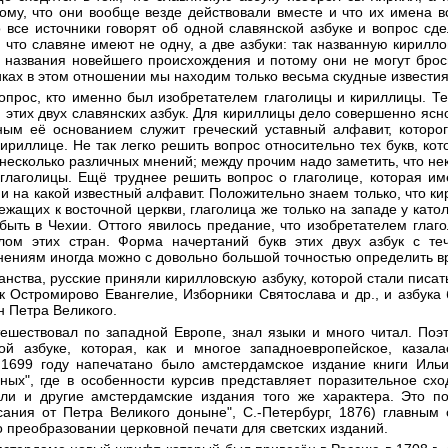
му, что они вообще везде действовали вместе и что их имена в
 все источники говорят об одной славянской азбуке и вопрос с
, что славяне имеют не одну, а две азбуки: так названную кирилло
и названия новейшего происхождения и потому они не могут бро
иках в этом отношении мы находим только весьма скудные известия
опрос, кто именно был изобретателем глаголицы и кириллицы. Те
 этих двух славянских азбук. Для кириллицы дело совершенно ясно
вным её основанием служит греческий уставный алфавит, которо
ириллице. Не так легко решить вопрос относительно тех букв, кот
 несколько различных мнений; между прочим надо заметить, что нек
 глаголицы. Ещё труднее решить вопрос о глаголице, которая им
ни на какой известный алфавит. Положительно знаем только, что к
ежащих к восточной церкви, глаголица же только на западе у като
быть в Чехии. Оттого явилось предание, что изобретателем гла
олом этих стран. Форма начертаний букв этих двух азбук с те
нениям иногда можно с довольно большой точностью определить в
анства, русские приняли кирилловскую азбуку, которой стали писа
ак Остромирово Евангелие, Изборники Святослава и др., и азбук
 Петра Великого.
утешествовал по западной Европе, знал языки и много читал. Поэ
ой азбуке, которая, как и многое западноевропейское, казал
 1699 году напечатано было амстердамское издание книги Иль
сных", где в особенности курсив представляет поразительное сх
али и другие амстердамские издания того же характера. Это п
сания от Петра Великого доныне", С.-Петербург, 1876) главным
 преобразовании церковной печати для светских изданий.