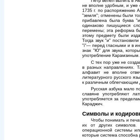
Пётр велел вылить в А
не вполне удобным, и уже 
1735 г. по распоряжению А
"земля"; отменены были то
прибавлена была буква "и
одинаково пишущиеся сло
перемены; эта реформа бы
этому предмету были изда
Тогда звук "и" постановили
"i"— перед гласными и в ин
знак "Ю" для звука, котор
употребление Карамзиным.
С тех пор уже не созда
в разных направлениях. Т
алфавит не вполне отвеч
литературного русского яз
к различным облегчающим д
Русская азбука мало п
славяне употребляют ла
употребляется за предела
Караджич.
Символы и кодиров
Чтобы понимать и печа
их от других символов.
операционной системы или
которые система способна 