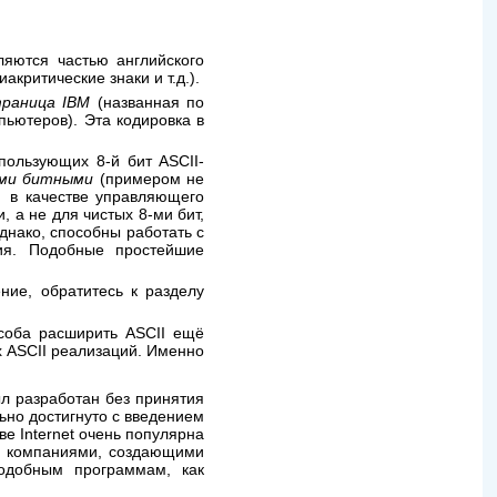
яются частью английского
критические знаки и т.д.).
траница IBM
(названная по
пьютеров). Эта кодировка в
пользующих 8-й бит ASCII-
-ми битными
(примером не
" в качестве управляющего
 а не для чистых 8-ми бит,
днако, способны работать с
ия. Подобные простейшие
ние, обратитесь к разделу
особа расширить ASCII ещё
х ASCII реализаций. Именно
л разработан без принятия
ьно достигнуто с введением
ве Internet очень популярна
и компаниями, создающими
одобным программам, как