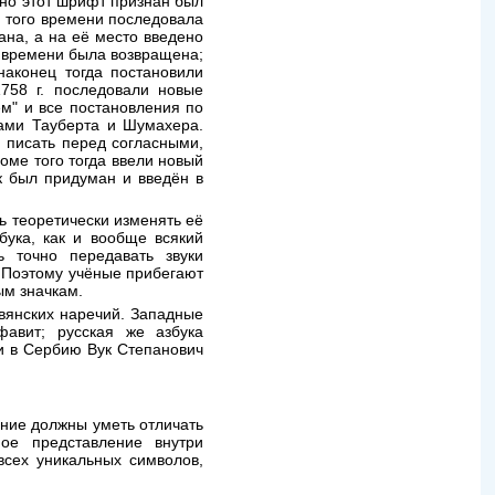
 но этот шрифт признан был
м того времени последовала
ана, а на её место введено
м времени была возвращена;
наконец тогда постановили
758 г. последовали новые
м" и все постановления по
ками Тауберта и Шумахера.
ли писать перед согласными,
роме того тогда ввели новый
ак был придуман и введён в
ь теоретически изменять её
бука, как и вообще всякий
ь точно передавать звуки
. Поэтому учёные прибегают
ым значкам.
авянских наречий. Западные
авит; русская же азбука
и в Сербию Вук Степанович
ние должны уметь отличать
ое представление внутри
всех уникальных символов,