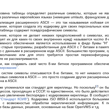
вина таблицы определяет различные символы, которые не явл
в различных европейских языках (немецкие umlauts, французские диа
ализация расширенного ASCII — это так называемая
кодовая с
ии, которая создала эту кодировку для своих персональных ком
 таблицы содержит псевдографические символы.
ние, которое не делает никаких предположений о символах, ис
зует их для каких-то своих внутренних нужд) называется
чисто 8
аммного обеспечения является использование в фидо буквы "Н
 старые программы, разработанные для ASCII с 7 битами в памяти,
о с данными в расширенном коде ASCII. Большинство программ, о
молчанию или для этого требуется простая переконфигурац
те не рассматриваются.
м, как создавать
своё
чисто 8-ми битное программное обеспече
мирование”
.
е систем символы описываются 8-ю битами, то нет никакого сп
овых символов в ASCII — это просто создание других расширенны
на в ASCII.
[
2
]
е упоминался как стандарт для кириллицы. Но поскольку
он бы
ессов, проходящих в СССР, то единственное, что было действител
олько увеличение беспорядка с кодировками кириллицы. В сообщест
“Стандарт КОИ8”
). Кодировка
ISO 8859-5
используется большим
е с возможностью обработки кириллической информации. К п
е базы данных, решения, основанные на базе OpenVMS и т.д.