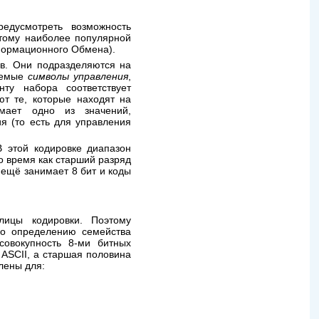
едусмотреть возможность
этому наиболее популярной
формационного Обмена).
ов. Они подразделяются на
ваемые
символы управления
,
ту набора соответствует
т те, которые находят на
мает одно из значений,
я (то есть для управления
В этой кодировке диапазон
о время как старший разряд
 ещё занимает 8 бит и коды
ицы кодировки. Поэтому
по определению семейства
совокупность 8-ми битных
 ASCII, а старшая половина
лены для: