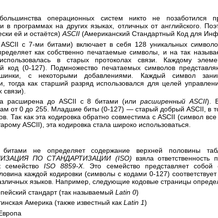
ольшинства операционных систем никто не позаботился пр
 в программах на других языках, отличных от английского. По
ески ей и остаётся)
ASCII
(Американский Стандартный Код для Ин
ASCII с 7-ми битами) включает в себя 128 уникальных символ
пределяет как собственно печатаемые символы, и на так назы
использовалась в старых протоколах связи. Каждому элемен
й код (0-127). Подмножество печатаемых символов представляю
шинки, с некоторыми добавлениями. Каждый символ зани
, тогда как старший разряд использовался для целей управлени
 связи).
ла расширена до ASCII с 8 битами (или
расширенный ASCII
). 
дам от 0 до 255. Младшие биты (0-127) — старый добрый ASCII, в т
в. Так как эта кодировка обратно совместима с ASCII (символ все
арому ASCII), эта кодировка стала широко использоваться.
 битами не определяет содержание верхней половины табл
ИЗАЦИЯ ПО СТАНДАРТИЗАЦИИ (ISO)
взяла ответственность 
ак семейство
ISO 8859-X
. Это семейство представляет собой 
ловина каждой кодировки (символы с кодами 0-127) соответствует
азличных языков. Например, следующие кодовые страницы опреде
пейский стандарт (так называемый
Latin 0
)
инская Америка (также известный как
Latin 1
)
Европа