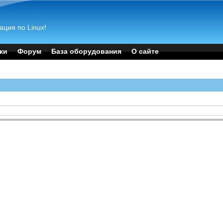
ация по Linux!
ки
Форум
База оборудования
О сайте