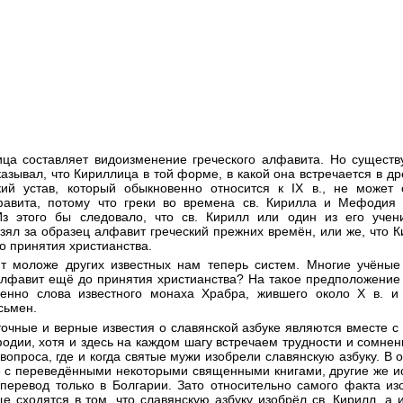
ица составляет видоизменение греческого алфавита. Но существу
азывал, что Кириллица в той форме, в какой она встречается в дре
кий устав, который обыкновенно относится к IX в., не может 
лфавита, потому что греки во времена св. Кирилла и Мефодия 
Из этого бы следовало, что св. Кирилл или один из его учен
зял за образец алфавит греческий прежних времён, или же, что 
о принятия христианства.
т моложе других известных нам теперь систем. Многие учёные
алфавит ещё до принятия христианства? На такое предположение
менно слова известного монаха Храбра, жившего около Х в. и
сьмен.
очные и верные известия о славянской азбуке являются вместе с 
дии, хотя и здесь на каждом шагу встречаем трудности и сомнен
вопроса, где и когда святые мужи изобрели славянскую азбуку. В 
е с переведёнными некоторыми священными книгами, другие же и
 перевод только в Болгарии. Зато относительно самого факта из
е сходятся в том, что славянскую азбуку изобрёл св. Кирилл, а