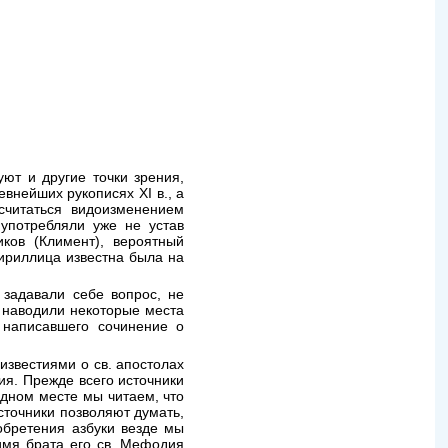
ют и другие точки зрения,
внейших рукописях XI в., а
считаться видоизменением
употребляли уже не устав
иков (Климент), вероятный
Кириллица известна была на
 задавали себе вопрос, не
 наводили некоторые места
 написавшего сочинение о
известиями о св. апостолах
ия. Прежде всего источники
одном месте мы читаем, что
сточники позволяют думать,
обретения азбуки везде мы
 имя брата его св. Мефодия