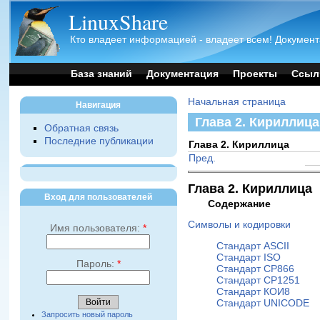
LinuxShare
Кто владеет информацией - владеет всем! Документ
База знаний
Документация
Проекты
Ссыл
Начальная страница
Навигация
Глава 2. Кириллица
Обратная связь
Последние публикации
Глава 2. Кириллица
Пред.
Глава 2. Кириллица
Вход для пользователей
Содержание
Символы и кодировки
Имя пользователя:
*
Стандарт ASCII
Стандарт ISO
Пароль:
*
Стандарт CP866
Стандарт CP1251
Стандарт КОИ8
Стандарт UNICODE
Запросить новый пароль