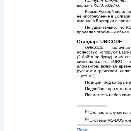
Следует отметить
,
вариант
KOI8
:
KOI8-U
.
Кроме Русской кирилл
её употребление в Болгар
именно в Болгарии с прим
Не удивительно, что
KO
проделал огромный объем р
Стандарт UNICODE
UNICODE
— частичная 
полностью копируют Latin-
(2 байта на букву), и им 
символа валюты EURO — про
алфавитов, включая древн
русском и греческом, дела
).
7 utf-8'
Позиции, под которые п
Подробнее про этот ф
Посмотреть набор сим
[
2
]
Это часто случается 
[
3
]
Система MS-DOS жива,
Пред.