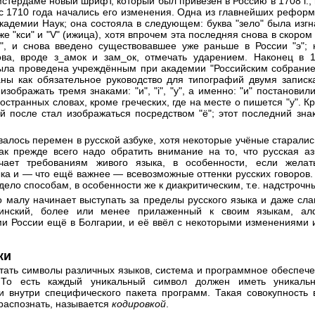
мстердаме новый шрифт, который был привезён в Россию в 1708 г.,
с 1710 года начались его изменения. Одна из главнейших рефор
кадемии Наук; она состояла в следующем: буква "зело" была изгн
же "кси" и "V" (ижица), хотя впрочем эта последняя снова в скоро
", и снова введено существовавшее уже раньше в России "э"; 
ва, вроде з_амок и зам_ок, отмечать ударением. Наконец в 1
ла проведена учреждённым при академии "Российским собрание
ны как обязательное руководство для типографий двумя запис
 изображать тремя знаками: "и", "i", "y", а именно: "и" постанови
остранных словах, кроме греческих, где на месте о пишется "y". К
ый после стал изображаться посредством "ё"; этот последний зн
валось перемен в русской азбуке, хотя некоторые учёные старалис
ак прежде всего надо обратить внимание на то, что русская аз
ает требованиям живого языка, в особенности, если желат
ыка и — что ещё важнее — всевозможные оттенки русских говоров
ело способам, в особенности же к диакритическим, т.е. надстрочн
о малу начинает выступать за пределы русского языка и даже сл
тинский, более или менее прилаженный к своим языкам, алф
ми России ещё в Болгарии, и её ввёл с некоторыми изменениями 
ки
тать символы различных языков, система и программное обеспече
 То есть каждый уникальный символ должен иметь уникальн
 внутри специфического пакета программ. Такая совокупность 
распознать, называется
кодировкой
.