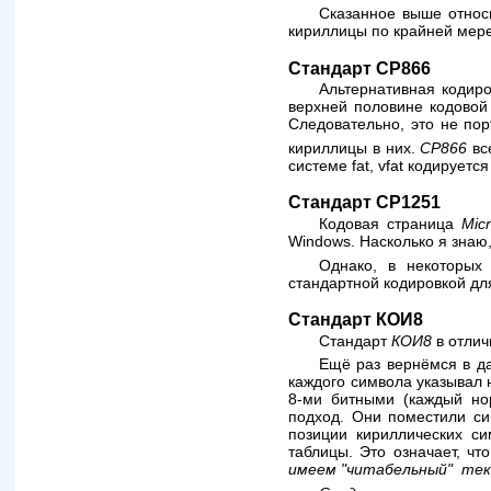
Сказанное выше относ
кириллицы по крайней мер
Стандарт CP866
Альтернативная кодир
верхней половине кодовой
Следовательно, это не по
кириллицы в них.
CP866
вс
системе fat, vfat кодируется
Стандарт CP1251
Кодовая страница
Mic
Windows. Насколько я знаю
Однако, в некоторых
стандартной кодировкой д
Стандарт КОИ8
Стандарт
КОИ8
в отлич
Ещё раз вернёмся в да
каждого символа указывал 
8-ми битными (каждый нор
подход. Они поместили си
позиции кириллических с
таблицы. Это означает, чт
имеем "читабельный" текс