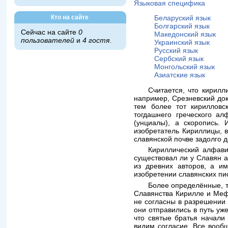
Языковая специфика
Кто на сайте
Беларуский язык
Болгарский язык
Сейчас на сайте
0
Македонский язык
пользователей
и
4 гостя
.
Украинский язык
Русский язык
Сербский язык
Монгольский язык
Азиатские язык
Считается, что кирилл
например, Срезневский док
тем более тот кирилловс
тогдашнего греческого а
(унциалы), а скоропись. 
изобретатель Кириллицы, в
славянской почве задолго д
Кириллический алфави
существовал ли у Славян 
из древних авторов, а и
изобретении славянских пи
Более определённые, т
Славянства Кирилле и Мефо
не согласны в разрешении 
они отправились в путь уж
что святые братья начали
видим согласие. Все вообщ