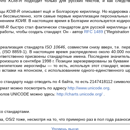
 что
KOI8-R
подходит только для русских текстов, и как следст
ицы
KOI8-R
описывает ещё и Болгарскую кириллицу. Но кодировка
ии бессмысленно, хотя самые первые кириллизации персональных
енением
КОИ8
. В настоящее время в Болгарии используется кодир
I8-R
быстро стал фактически стандартом для русской кириллицы в
аботы, чтобы создать стандарт. Он - автор
RFC 1489
(
"Registration
реализация стандарта
ISO 10646
, совместим снизу вверх, т.е. п
1 (ISO 8859-1). В настоящее время распределено около 40.000 п
соответственно присвоены стандартные имена. Последнее значите
изошло в сентябре 1998 г. Позиции зарезервированы за буквами 
еегипетские иероглифы — то есть, используя этот стандарт, мож
я вставки на японском, с использованием одного-единственного
о стандарту надо отводить по 4 байта, то есть 2147418112 символо
ормат можно посмотреть по адресу
http://www.unicode.org
.
волов UNICODE можно здесь:
http://charts.unicode.org/
.
со стандартами.
 OS/2 тоже, несмотря на то, что примерно раз в пол года разносит
Уровень выше