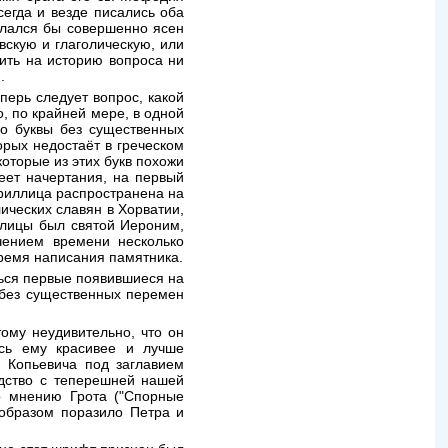
сегда и везде писались оба
делался бы совершенно ясен
вскую и глаголическую, или
сить на историю вопроса ни
.
перь следует вопрос, какой
, по крайней мере, в одной
го буквы без существенных
орых недостаёт в греческом
оторые из этих букв похожи
еет начертания, на первый
ириллица распространена на
лических славян в Хорватии,
голицы был святой Иероним,
чением времени несколько
ремя написания памятника.
ться первые появившиеся на
а без существенных перемен
тому неудивительно, что он
ась ему красивее и лучше
и Копьевича под заглавием
одство с теперешней нашей
о мнению Грота ("Спорные
 образом поразило Петра и