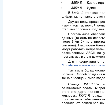
8859-5
— Кириллица
8859-8
— Идиш
В
Latin 1
старшая поло
алфавита, но присутствует 
Другая популярная ре
имени компьютерной компан
старшей половине кодовой
Программное обеспече
данных (то есть не исполь
чисто 8-ми битного прогр
символа). Некоторые более
могут работать неправильн
расширенным ASCII по у
программы, в этом докумен
Для информации о то
“Locale зависимое програм
Так как в большинств
больше. Способ создания н
так кириллица и была введе
Стандарт
ISO 8859-5
уж
во внимание реальных проц
этого стандарта, так это т
кодировка
KOI8-R
(раздел
программное обеспечени
правило, относятся больши