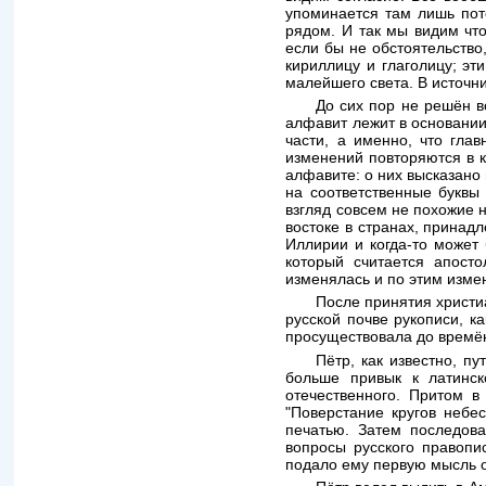
упоминается там лишь пото
рядом. И так мы видим что
если бы не обстоятельство
кириллицу и глаголицу; эт
малейшего света. В источн
До сих пор не решён в
алфавит лежит в основании
части, а именно, что гла
изменений повторяются в к
алфавите: о них высказано
на соответственные буквы
взгляд совсем не похожие 
востоке в странах, принадл
Иллирии и когда-то может 
который считается апост
изменялась и по этим изме
После принятия христи
русской почве рукописи, к
просуществовала до времён
Пётр, как известно, п
больше привык к латинск
отечественного. Притом в
"Поверстание кругов небе
печатью. Затем последов
вопросы русского правопи
подало ему первую мысль о