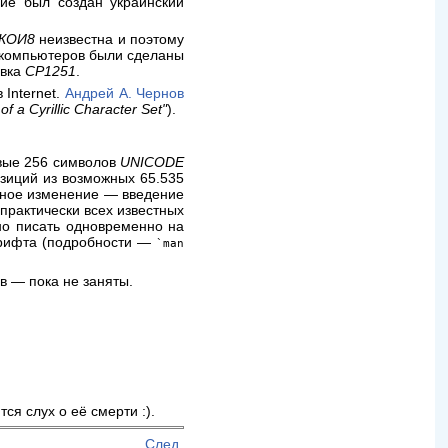
вие был создан украинский
КОИ8
неизвестна и поэтому
 компьютеров были сделаны
овка
CP1251
.
 Internet.
Андрей А. Чернов
 of a Cyrillic Character Set"
).
ервые 256 символов
UNICODE
озиций из возможных 65.535
льное изменение — введение
практически всех известных
но писать одновременно на
 шрифта (подробности —
`man
в — пока не заняты.
ся слух о её смерти :).
След.