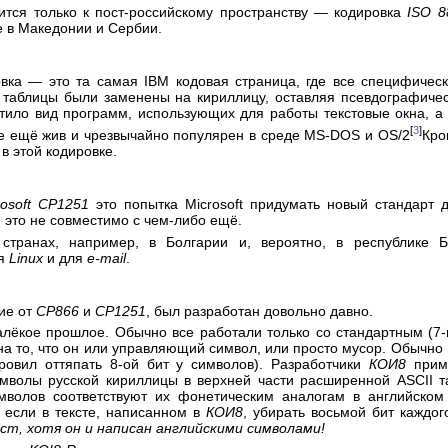
ится только к пост-российскому пространству — кодировка
ISO 8
е в Македонии и Сербии.
овка — это та самая IBM кодовая страница, где все специфичес
 таблицы были заменены на кириллицу, оставляя псевдографиче
ртило вид программ, использующих для работы текстовые окна, а
[
3
]
е ещё жив и чрезвычайно популярен в среде MS-DOS и OS/2
Кро
 в этой кодировке.
rosoft CP1251
это попытка Microsoft придумать новый стандарт 
, это не совместимо с чем-либо ещё.
 странах, например, в Болгарии и, вероятно, в республике 
ля
Linux
и для
e-mail
.
ие от
CP866
и
CP1251
, был разработан довольно давно.
лёкое прошлое. Обычно все работали только со стандартным (7-м
на то, что он или управляющий символ, или просто мусор. Обычно 
овил оттяпать 8-ой бит у символов). Разработчики
КОИ8
приме
мволы русской кириллицы в верхней части расширенной ASCII т
имволов соответствуют их фонетическим аналогам в английском
о если в тексте, написанном в
КОИ8
, убирать восьмой бит каждо
т, хотя он и написан английскими символами!