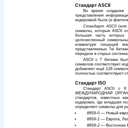
Стандарт ASCII
Во время создания б
представления информации
кодировкой была (и фактич
Стандарт ASCII
(или 
символы, которые ASCII о
большая часть которых 
целочисленный символьны
клавиатуре пишущей ма
представляемых 7ю битами
передачи в старых системах
ASCII с 7 битами бы
символов соответствует ко
добавляет ещё 128 символо
полностью соответствуют ст
Стандарт ISO
Стандарт ASCII с 8
МЕЖДУНАРОДНАЯ ОРГАН
стандартов, известных к
кодировок, где младшая по
определяет символы для р
8859-0
— Новый евро
8859-1
— Европа, Лат
8859-2
— Восточная 