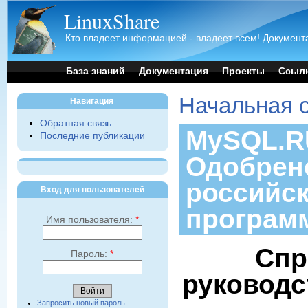
LinuxShare
Кто владеет информацией - владеет всем! Документа
База знаний
Документация
Проекты
Ссыл
Начальная 
Навигация
Обратная связь
MySQL.RU
Последние публикации
Одобрен
российс
Вход для пользователей
програм
Имя пользователя:
*
Спр
Пароль:
*
руководс
Запросить новый пароль