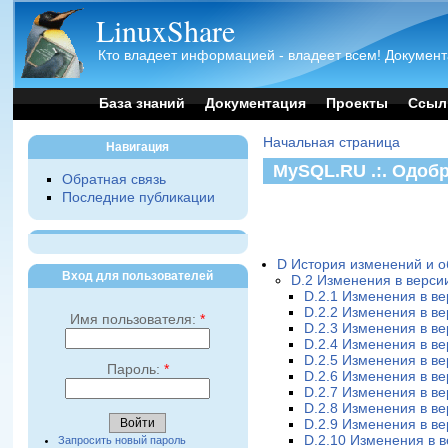
LinuxShare
Кто владеет информацией - владеет всем! Документ
База знаний
Документация
Проекты
Ссыл
Начальная страница
Навигация
MySQL.RU .:. Одоб
Обратная связь
Последние публикации
D История изменений и 
Вход для пользователей
D.2 Изменения в версии
D.2.1 Изменения в ве
D.2.2 Изменения в ве
Имя пользователя:
*
D.2.3 Изменения в ве
D.2.4 Изменения в ве
D.2.5 Изменения в ве
Пароль:
*
D.2.6 Изменения в ве
D.2.7 Изменения в ве
D.2.8 Изменения в ве
D.2.9 Изменения в ве
D.2.10 Изменения в в
Запросить новый пароль