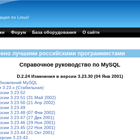
ация по Linux!
ки
Форум
База оборудования
О сайте
рено лучшими российскими программистами
Справочное руководство по MySQL
D.2.24 Изменения в версии 3.23.30 (04 Янв 2001)
обновлений MySQL
 3.23.x (Стабильная)
рсии 3.23.52
рсии 3.23.51 (31 Май 2002)
рсии 3.23.50 (21 Апр 2002)
рсии 3.23.49
рсии 3.23.48 (07 Фев 2002)
рсии 3.23.47 (27 Дек 2001)
рсии 3.23.46 (29 Ноя 2001)
рсии 3.23.45 (22 Ноя 2001)
рсии 3.23.44 (31 Окт 2001)
ерсии 3.23.43