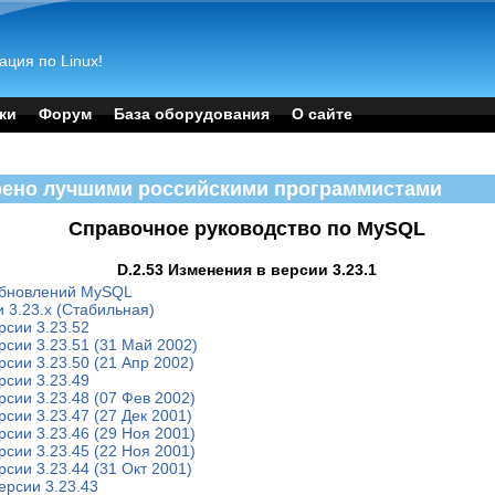
ация по Linux!
ки
Форум
База оборудования
О сайте
рено лучшими российскими программистами
Справочное руководство по MySQL
D.2.53 Изменения в версии 3.23.1
обновлений MySQL
 3.23.x (Стабильная)
рсии 3.23.52
рсии 3.23.51 (31 Май 2002)
рсии 3.23.50 (21 Апр 2002)
рсии 3.23.49
рсии 3.23.48 (07 Фев 2002)
рсии 3.23.47 (27 Дек 2001)
рсии 3.23.46 (29 Ноя 2001)
рсии 3.23.45 (22 Ноя 2001)
рсии 3.23.44 (31 Окт 2001)
ерсии 3.23.43