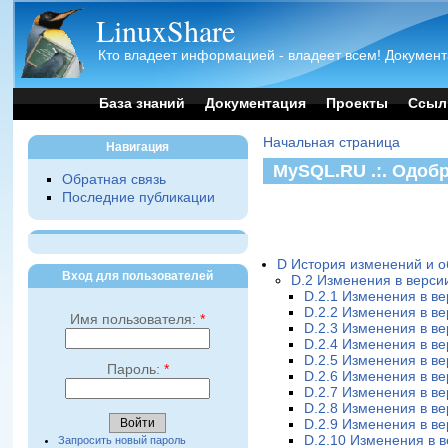
LinuxShare
Кто владеет информацией - владеет всем! Документ
База знаний
Документация
Проекты
Ссыл
Начальная страница
Навигация
MySQL.RU .:. Одоб
Обратная связь
Последние публикации
D История изменений и 
Вход для пользователей
D.2 Изменения в версии
D.2.1 Изменения в ве
D.2.2 Изменения в ве
Имя пользователя:
*
D.2.3 Изменения в ве
D.2.4 Изменения в ве
D.2.5 Изменения в ве
Пароль:
*
D.2.6 Изменения в ве
D.2.7 Изменения в ве
D.2.8 Изменения в ве
D.2.9 Изменения в ве
D.2.10 Изменения в в
Запросить новый пароль