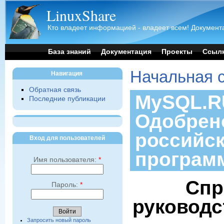
LinuxShare
Кто владеет информацией - владеет всем! Документа
База знаний
Документация
Проекты
Ссыл
Начальная 
Навигация
Обратная связь
MySQL.RU
Последние публикации
Одобрен
российс
Вход для пользователей
програм
Имя пользователя:
*
Спр
Пароль:
*
руководс
Запросить новый пароль