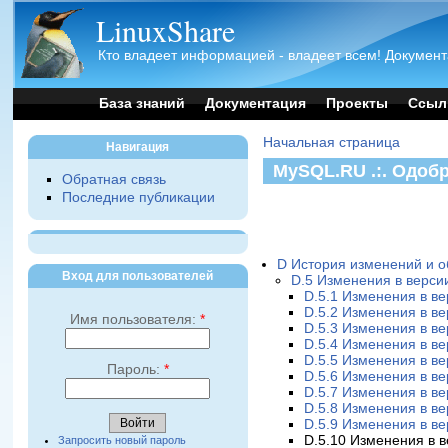
LinuxShare
Кто владеет информацией - владеет всем! Документ
База знаний
Документация
Проекты
Ссыл
Начальная страница
Навигация
MySQL.RU .:. Одоб
Обратная связь
Последние публикации
D История изменений и 
Вход для пользователей
D.5 Изменения в версии
D.5.1 Изменения в ве
D.5.2 Изменения в ве
Имя пользователя:
*
D.5.3 Изменения в ве
D.5.4 Изменения в ве
D.5.5 Изменения в ве
Пароль:
*
D.5.6 Изменения в ве
D.5.7 Изменения в ве
D.5.8 Изменения в ве
D.5.9 Изменения в ве
D.5.10 Изменения в в
Запросить новый пароль