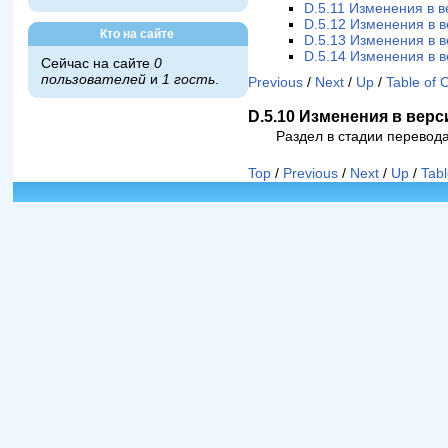
D.5.11 Изменения в в
D.5.12 Изменения в в
Кто на сайте
D.5.13 Изменения в в
D.5.14 Изменения в в
Сейчас на сайте
0
пользователей
и
1 гость
.
Previous
/
Next
/
Up
/
Table of 
D.5.10 Изменения в верси
Раздел в стадии перевода
Top
/
Previous
/
Next
/
Up
/
Tabl