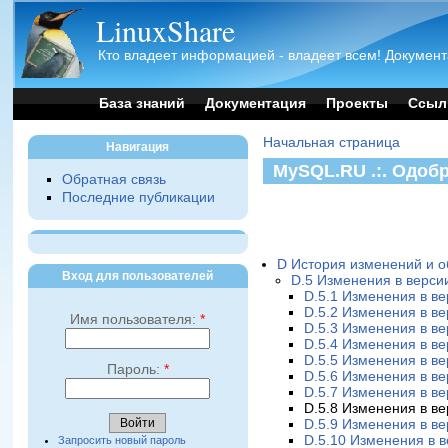
LinuxShare
Кто владеет информацией - владеет всем! Документ
База знаний
Документация
Проекты
Ссыл
Начальная страница
Навигация
MySQL.RU .:. Одоб
Обратная связь
Последние публикации
D История изменений и 
Вход для пользователей
D.5 Изменения в версии
D.5.1 Изменения в ве
D.5.2 Изменения в ве
Имя пользователя:
*
D.5.3 Изменения в ве
D.5.4 Изменения в ве
D.5.5 Изменения в ве
Пароль:
*
D.5.6 Изменения в ве
D.5.7 Изменения в ве
D.5.8 Изменения в ве
D.5.9 Изменения в ве
D.5.10 Изменения в в
Запросить новый пароль