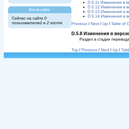
D.5.11 Изменения в в
D.5.12 Изменения в в
Кто на сайте
D.5.13 Изменения в в
D.5.14 Изменения в в
Сейчас на сайте
0
пользователей
и
2 гостя
.
Previous
/
Next
/
Up
/
Table of 
D.5.8 Изменения в версии
Раздел в стадии перевода
Top
/
Previous
/
Next
/
Up
/
Tabl