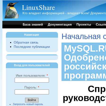
LinuxShare
Кто владеет информацией - владеет всем! Документа
База знаний
Документация
Проекты
Ссыл
Начальная 
Навигация
Обратная связь
MySQL.RU
Последние публикации
Одобрен
российс
Вход для пользователей
програм
Имя пользователя:
*
Спр
Пароль:
*
руководс
Запросить новый пароль