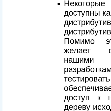
Некоторы
доступны ка
дистрибути
дистрибутив
Помимо эт
желает о
нашими
разработк
тестирова
обеспечи
доступ к 
дереву исхо