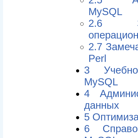
2.5 Апг
MySQL
2.6 З
операцио
2.7 Замеч
Perl
3 Учебн
MySQL
4 Админи
данных
5 Оптимиз
6 Справо