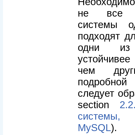
Необходимо 
не все п
системы о
подходят д
одни из
устойчиве
чем дру
подробно
следует обр
section
2.
системы, 
MySQL
).