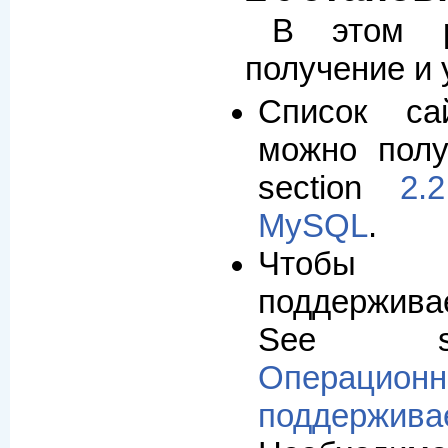
В этом р
получение и
Список са
можно пол
section
2.
MySQL
.
Чтобы
поддержива
See s
Операцио
поддержи