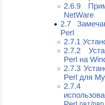
2.6.9 При
NetWare
2.7 Замеча
Perl
2.7.1 Устан
2.7.2 Уста
Perl на Wi
2.7.3 Уста
Perl для M
2.7.4
использов
Perl
/
DBI
DBD