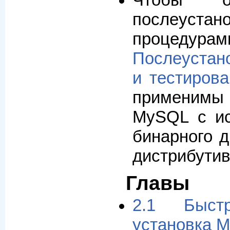
Чтобы о
послеустан
процедурам
Послеустан
и тестирова
применимы
MySQL с ис
бинарного д
дистрибутив
Главы
2.1 Быстр
установка 