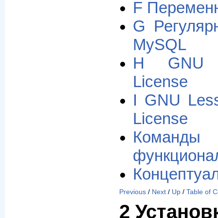
F Перемен
G Регуляр
MySQL
H GNU G
License
I GNU Less
License
Кома
функциона
Концептуал
Previous
/
Next
/
Up
/
Table of 
2 Установ