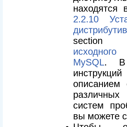
находятся в
2.2.10 Уст
дистрибут
sectio
исходног
MySQL
. В
инструкций
описанием
различны
систем про
вы можете с