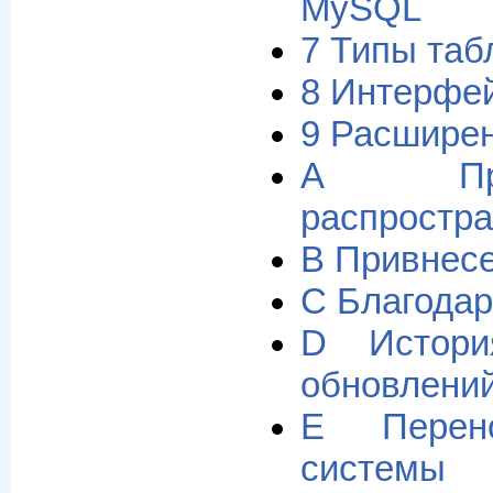
MySQL
7 Типы та
8 Интерфе
9 Расшире
A Пр
распростр
B Привнес
C Благодар
D Истори
обновлени
E Перен
системы