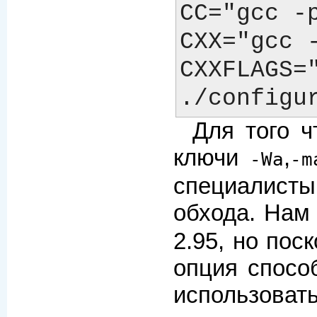
CC="gcc -
CXX="gcc 
CXXFLAGS=
Для того 
ключи
,
-Wa
-m
специалисты
обхода. Нам
2.95, но пос
опция спосо
использовать