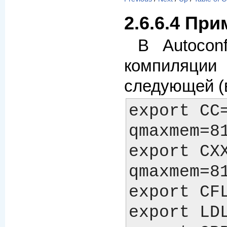
2.6.6.4 Пр
В Autocon
компиляци
следующей (в
export CC
qmaxmem=81
export CX
qmaxmem=81
export CF
export LD