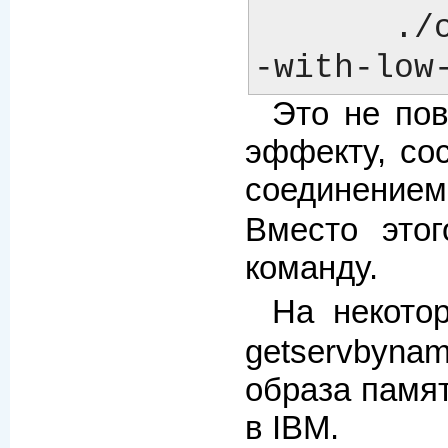
       ./configure --prefix=/usr/local/mysql --with-debug -
Это не пов
эффекту, со
соединение
Вместо это
команду.
На некото
getservbyna
образа памят
в IBM.