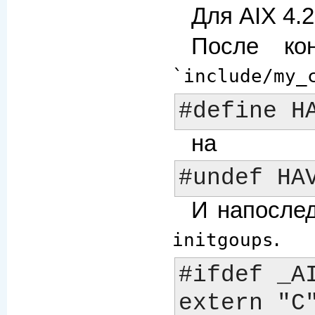
Для AIX 4.
После ко
`include/my_
на
И напосле
.
initgoups
#ifdef _AI
extern "C