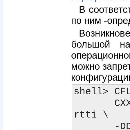
В соответс
по ним -опре
Возникнов
большой на
операционно
можно запре
конфигураци
shell> CF
       CXXFLAGS="-felide-constructors -fno-exceptions -fno-
rtti \

       -DDONT_USE_THR_ALARM" \
