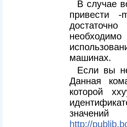
В случае в
привести -
достаточно
необходимо 
использован
машинах.
Если вы не
Данная ком
которой xx
идентификато
знач
http://publib