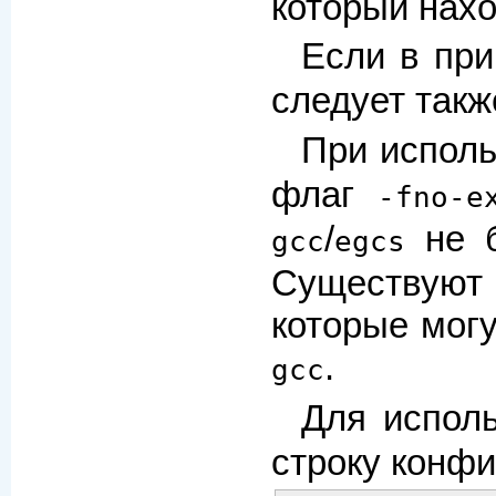
который нах
Если в пр
следует так
При испол
флаг
-fno-e
/
не б
gcc
egcs
Существуют
которые могу
.
gcc
Для испол
строку конфи