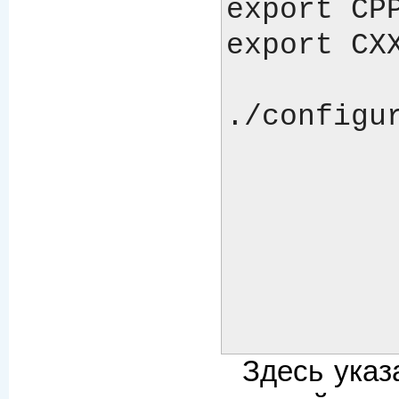
export CPP
export CXX
./configur
		--localstatedir=
		--sysconfdir=/
		--sbindir='/usr/
		--libexecdir='/usr
		--enable-thread-s
Здесь указ