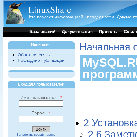
LinuxShare
Кто владеет информацией - владеет всем! Документа
База знаний
Документация
Проекты
Ссыл
Начальная 
Навигация
Обратная связь
MySQL.RU
Последние публикации
програм
Вход для пользователей
Имя пользователя:
*
Пароль:
*
2 Установ
2.6 Замет
Запросить новый пароль