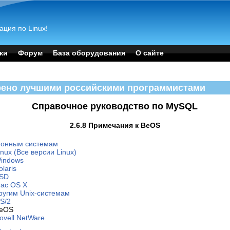
ация по Linux!
ки
Форум
База оборудования
О сайте
рено лучшими российскими программистами
Справочное руководство по MySQL
2.6.8 Примечания к BeOS
ционным системам
nux (Все версии Linux)
Windows
laris
BSD
Mac OS X
ругим Unix-системам
S/2
BeOS
ovell NetWare