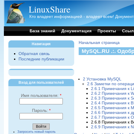
LinuxShare
Кто владеет информацией - владеет всем! Документ
База знаний
Документация
Проекты
Ссыл
Начальная страница
Навигация
MySQL.RU .:. Одоб
Обратная связь
Последние публикации
2 Установка MySQL
Вход для пользователей
2.6 Заметки по опера
2.6.1 Примечания к Li
2.6.2 Примечания к 
Имя пользователя:
*
2.6.3 Примечания к So
2.6.4 Примечания к 
2.6.5 Примечания к 
Пароль:
*
2.6.6 Примечания к д
2.6.7 Примечания к O
2.6.8 Примечания к 
2.6.9 Примечания к N
Запросить новый пароль