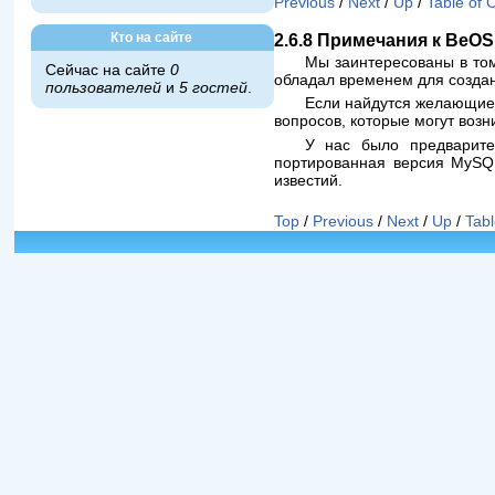
Previous
/
Next
/
Up
/
Table of 
2.6.8 Примечания к BeOS
Кто на сайте
Мы заинтересованы в том
Сейчас на сайте
0
обладал временем для созда
пользователей
и
5 гостей
.
Если найдутся желающие 
вопросов, которые могут возн
У нас было предварите
портированная версия MySQL
известий.
Top
/
Previous
/
Next
/
Up
/
Tabl