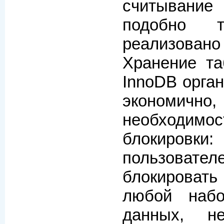
считывание
подобно 
реализов
Хранение та
InnoDB орган
экономи
необходимо
блокировки:
пользов
блокировать
любой наб
данных, н