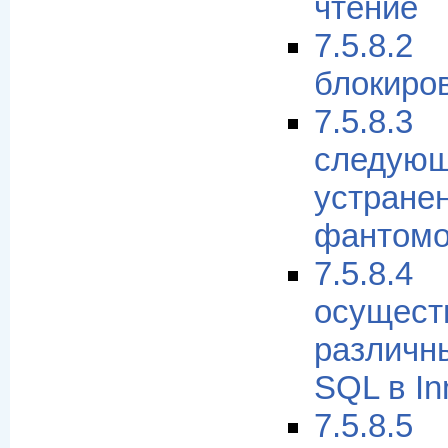
чтение
7.5.8
блокиро
7.5.8
следу
устран
фантом
7.5.8.
осущест
различн
SQL в I
7.5.8.