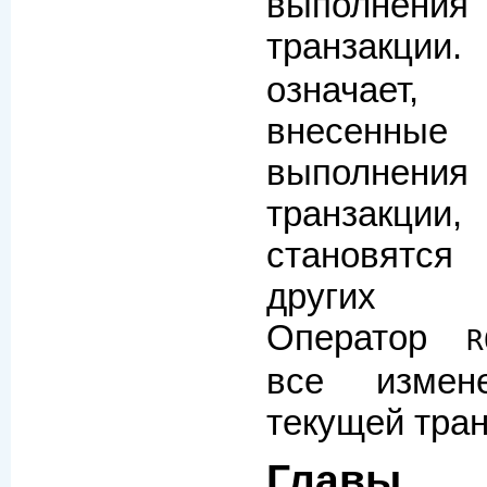
выполне
транзакции
означает,
внесенн
выполне
транзакции,
становятс
других п
Оператор
R
все измен
текущей тран
Главы