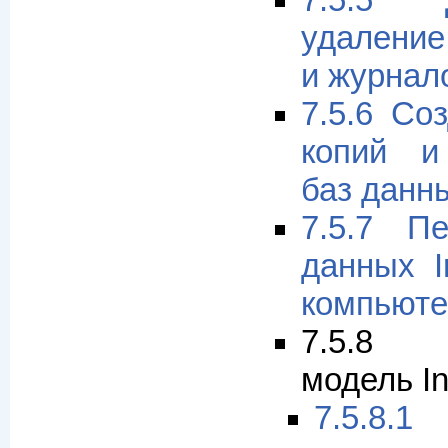
7.5.5 
удалени
и журнал
7.5.6 Со
копий и
баз данн
7.5.7 П
данных I
компьюте
7.5.8 Т
модель I
7.5.8.