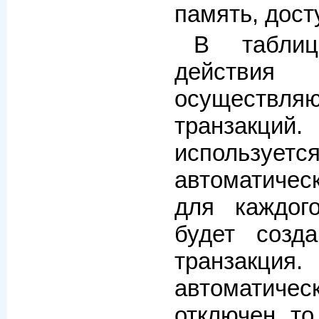
память, дост
В табли
действия 
осуществля
транзакци
использ
автоматичес
для каждог
будет созда
транзакци
автоматич
отключен, то