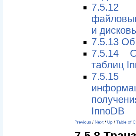
7.5.1
файловы
и дисков
7.5.13 О
7.5.14 
таблиц I
7.5.1
инфо
получе
InnoDB
Previous
/
Next
/
Up
/
Table of 
7.5.8 Тран