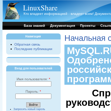
LinuxShare
Кто владеет информацией - владеет всем! Документа
База знаний
Документация
Проекты
Ссыл
Начальная 
Навигация
Обратная связь
MySQL.RU
Последние публикации
Одобрен
российс
Вход для пользователей
програм
Имя пользователя:
*
Спр
Пароль:
*
руководс
Запросить новый пароль