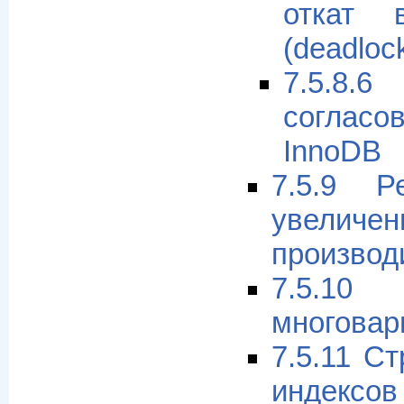
откат в
(deadloc
7.5.8.
согласо
InnoDB
7.5.9 Р
увеличе
производ
7.5.1
многовар
7.5.11 С
индексов