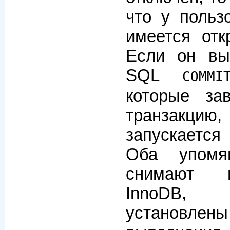
что у польз
имеется отк
Если он вы
SQL
COMMI
которые за
транзакц
запускается 
Оба упомя
снимают в
InnoDB, 
установл