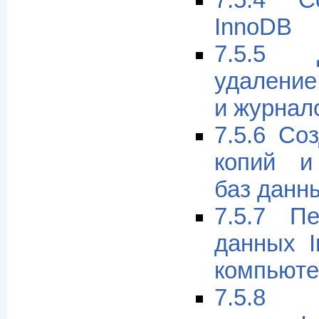
7.5.4 С
InnoDB
7.5.5 
удалени
и журнал
7.5.6 Со
копий и
баз данн
7.5.7 П
данных I
компьюте
7.5.8 Т