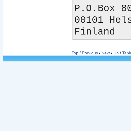
P.O.Box 80
00101 Hels
Top
/
Previous
/
Next
/
Up
/
Tabl