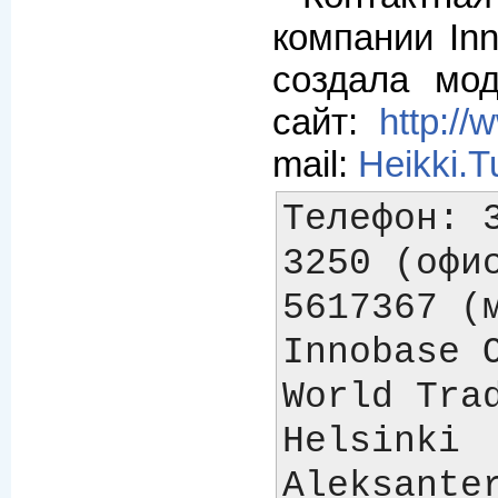
компании Inn
создала мод
сайт:
http:/
mail:
Heikki.
Телефон: 3
3250 (офи
5617367 (м
Innobase O
World Trad
Helsinki

Aleksanter