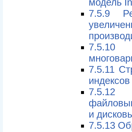
модель I
7.5.9 Р
увеличе
производ
7.5.1
многовар
7.5.11 С
индексов
7.5.1
файловы
и дисков
7.5.13 О