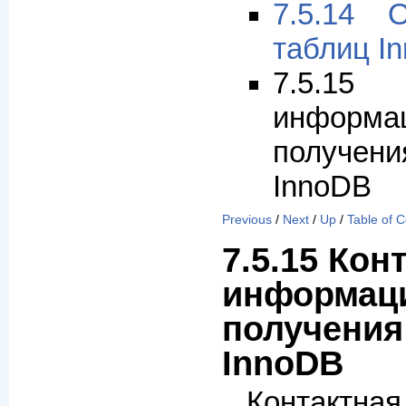
7.5.14 
таблиц I
7.5.1
инфо
получе
InnoDB
Previous
/
Next
/
Up
/
Table of 
7.5.15 Кон
информац
получения
InnoDB
Контакт