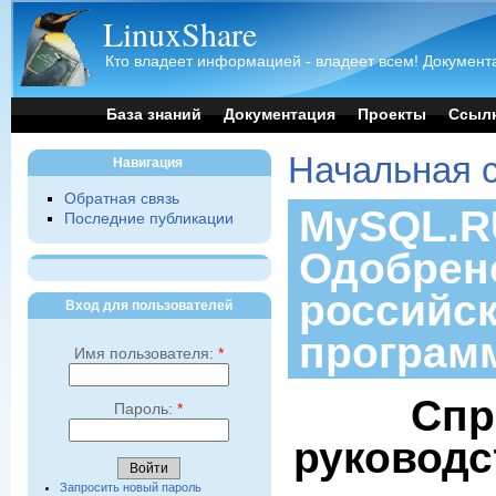
LinuxShare
Кто владеет информацией - владеет всем! Документа
База знаний
Документация
Проекты
Ссыл
Начальная 
Навигация
Обратная связь
MySQL.RU
Последние публикации
Одобрен
российс
Вход для пользователей
програм
Имя пользователя:
*
Спр
Пароль:
*
руководс
Запросить новый пароль