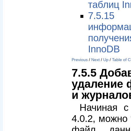
таблиц I
7.5.1
инфо
получе
InnoDB
Previous
/
Next
/
Up
/
Table of 
7.5.5 Доба
удаление 
и журнало
Начиная с
4.0.2, можно
файл данн