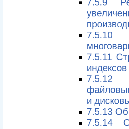
7.5.9 Р
увеличе
производ
7.5.1
многовар
7.5.11 С
индексов
7.5.1
файловы
и дисков
7.5.13 О
7.5.14 