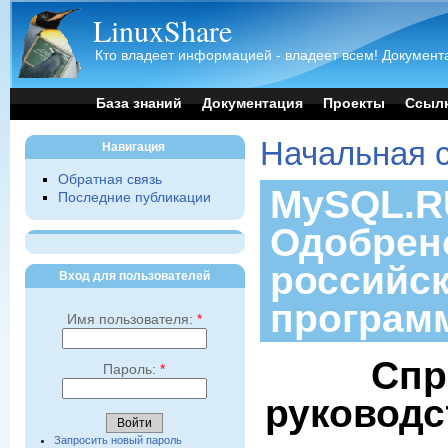
LinuxShare
Кто владеет информацией - владеет всем! Документа
База знаний
Документация
Проекты
Ссыл
Начальная 
Навигация
Обратная связь
MySQL.RU
Последние публикации
Одобрен
российс
Вход для пользователей
програм
Имя пользователя:
*
Спр
Пароль:
*
руководс
Запросить новый пароль