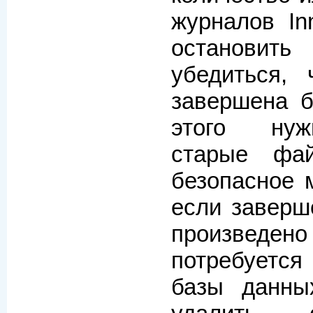
журналов In
останов
убедиться,
завершена б
этого нуж
старые фа
безопасное м
если заверш
произведе
потребуетс
базы данны