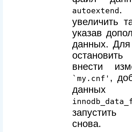
.
autoextend
увеличить т
указав допо
данных. Для
остановит
внести из
, до
`my.cnf'
дан
innodb_data_
запустить
снова.