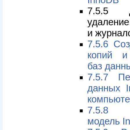
InnoDB
7.5.5 
удалени
и журнал
7.5.6 Со
копий и
баз данн
7.5.7 П
данных I
компьюте
7.5.8 Т
модель I