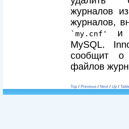
удалить 
журналов из
журналов, в
и с
`my.cnf'
MySQL. Inn
сообщит о
файлов журн
Top
/
Previous
/
Next
/
Up
/
Tabl