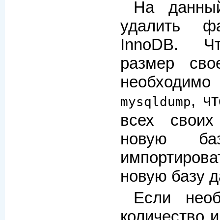
На данны
удалить ф
InnoDB. Ч
размер сво
необходимо
, ч
mysqldump
всех своих
новую б
импортиро
новую базу д
Если необ
количество 