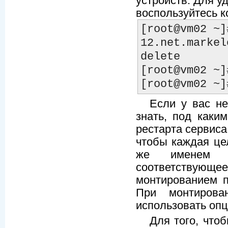
устройств. Для у
воспользуйтесь к
[root@vm02 ~]
12.net.markel
delete

[root@vm02 ~]
Если у вас не
знать, под каки
рестарта сервиса
чтобы каждая це
же именем у
соответствующ
монтированием п
При монтирова
использовать опц
Для того, что