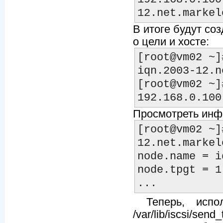
В итоге будут со
о цели и хосте:
[root@vm02 ~]
iqn.2003-12.n
[root@vm02 ~]
Просмотреть инф
[root@vm02 ~]
12.net.markel
node.name = i
node.tpgt = 1

Теперь, испол
/var/lib/iscsi/