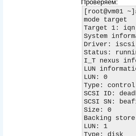
Проверяем:
[root@vm01 ~]
mode target

Target 1: iqn
System inform
Driver: iscsi

Status: runnin
I_T nexus inf
LUN informatio
LUN: 0

Type: controll
SCSI ID: dead
SCSI SN: beaf1
Size: 0

Backing store
LUN: 1

Type: disk
