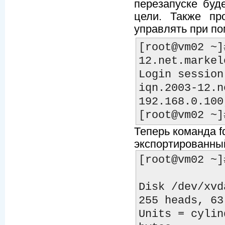
перезапуске буд
цели. Также пр
управлять при по
[root@vm02 ~]
12.net.markel
Login session
iqn.2003-12.n
192.168.0.100
Теперь команда fd
экспортированный
[root@vm02 ~]
Disk /dev/xvd
255 heads, 63
Units = cylin