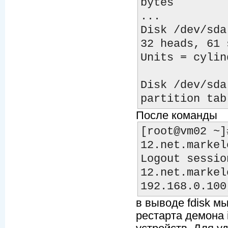
bytes

...

Disk /dev/sda
32 heads, 61 
Units = cylin
Disk /dev/sda
После команды
[root@vm02 ~]
12.net.markel
Logout sessio
12.net.markel
в выводе fdisk мы
рестарта демона i