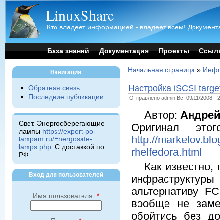
LinuxShare
Кто владеет информацией - владеет всем! Документа
База знаний
Документация
Проекты
Ссыл
Начальная страница
»
Инфо
Навигация
Настройка iSCSI target
Обратная связь
Последние публикации
Отправлено admin Вс, 09/11/2008 - 2
Автор:
Андрей
Свет. Энергосберегающие
Оригинал это
лампы
https://expert-po-
http://markelov.blo
lampam.ru/Energosafe-
lamps.php
. С доставкой по
rhelfedora.html
РФ.
Как известно,
Вход для пользователей
инфраструктуры
альтернативу FC
Имя пользователя:
*
вообще не заме
обойтись без до