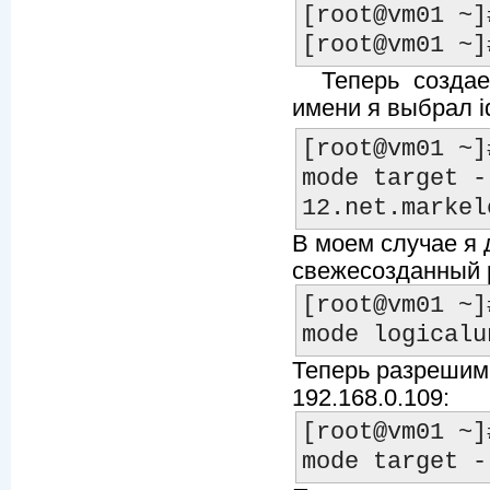
[root@vm01 ~]
Теперь созда
имени я выбрал iq
[root@vm01 ~]
mode target -
В моем случае я 
свежесозданный р
[root@vm01 ~]
Теперь разрешим 
192.168.0.109:
[root@vm01 ~]