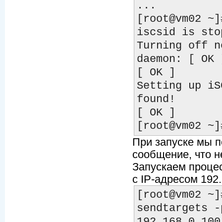
...

[root@vm02 ~]
iscsid is stop
Turning off n
daemon: [ OK ]
[ OK ]

Setting up iS
found!

[ OK ]

При запуске мы 
сообщение, что н
Запускаем процес
c IP-адресом 192.
[root@vm02 ~]
sendtargets -
192.168.0.100