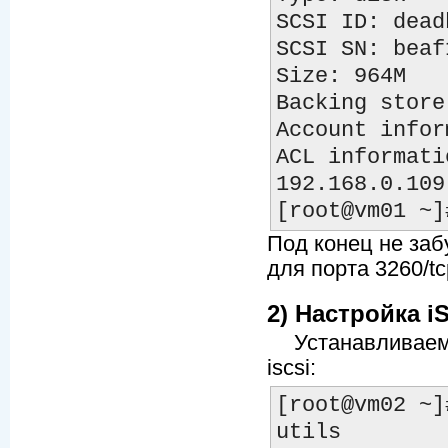
SCSI ID: dead
SCSI SN: beaf1
Size: 964M

Backing store
Account infor
ACL informatio
192.168.0.109

Под конец не заб
для порта 3260/t
2) Настройка iS
Устанавливаем п
iscsi:
[root@vm02 ~]
utils
