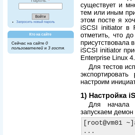
Пароль:
*
существует и мн
тем или иным при
этом посте я хоч
Запросить новый пароль
iSCSI initiator 
отметить, что д
Кто на сайте
присутствовала в
Сейчас на сайте
0
пользователей
и
3 гостя
.
iSCSI initiator 
Enterprise Linux 4.
Для тестов ис
экспортировать 
настроим инициат
1) Настройка iS
Для начала у
запускаем демон t
[root@vm01 ~]
...
