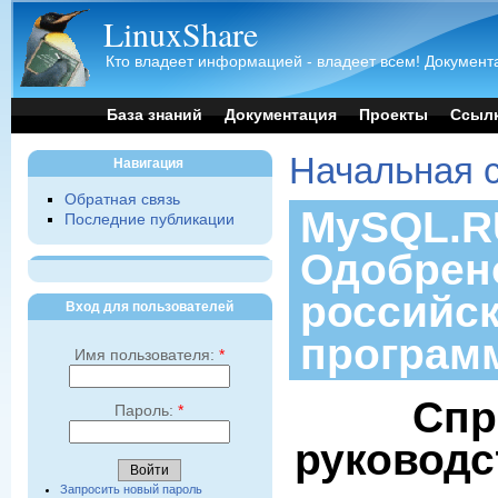
LinuxShare
Кто владеет информацией - владеет всем! Документа
База знаний
Документация
Проекты
Ссыл
Начальная 
Навигация
Обратная связь
MySQL.RU
Последние публикации
Одобрен
российс
Вход для пользователей
програм
Имя пользователя:
*
Спр
Пароль:
*
руководс
Запросить новый пароль