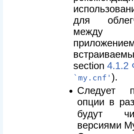
использова
для облег
между кли
приложением
встраивае
section
4.1.2
).
`my.cnf'
Следует 
опции в ра
будут чи
версиями M