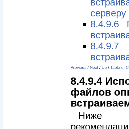
встраив
серверу
8.4.9.6
встраив
8.4.9.7
встраив
Previous
/
Next
/
Up
/
Table of 
8.4.9.4 Ис
файлов оп
встраивае
Ниже 
рекоме