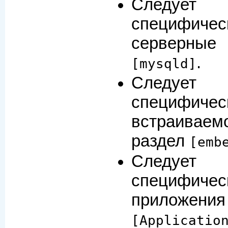
Следуе
специфич
серверные
.
[mysqld]
Следуе
специфи
встраива
раздел
[emb
Следуе
специфи
приложе
[Applicatio