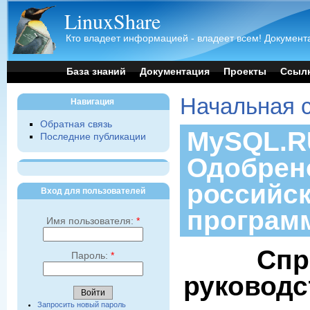
LinuxShare
Кто владеет информацией - владеет всем! Документа
База знаний
Документация
Проекты
Ссыл
Начальная 
Навигация
Обратная связь
MySQL.RU
Последние публикации
Одобрен
российс
Вход для пользователей
програм
Имя пользователя:
*
Спр
Пароль:
*
руководс
Запросить новый пароль