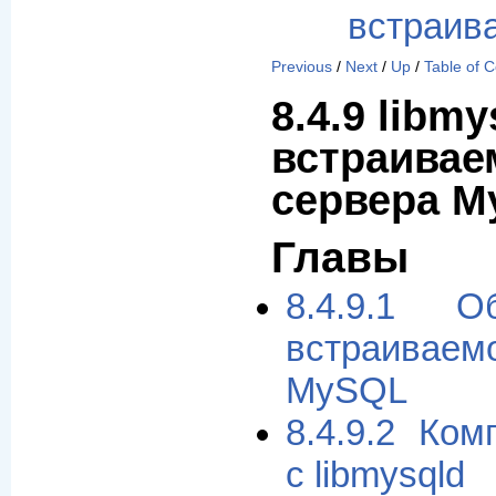
встраив
Previous
/
Next
/
Up
/
Table of 
8.4.9 libmy
встраивае
сервера 
Главы
8.4.9.1 О
встраива
MySQL
8.4.9.2 Ко
с libmysqld