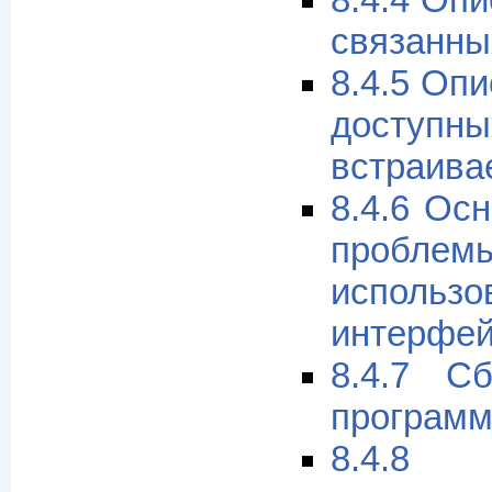
8.4.4 Оп
связанны
8.4.5 Оп
дост
встраива
8.4.6 Ос
про
использо
интерфей
8.4.7 Сб
програм
8.4.8