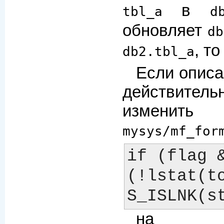
в
tbl_a
d
обновляет
db
, т
db2.tbl_a
Если опис
действитель
изменить
mysys/mf_for
if (flag &
(!lstat(to
на