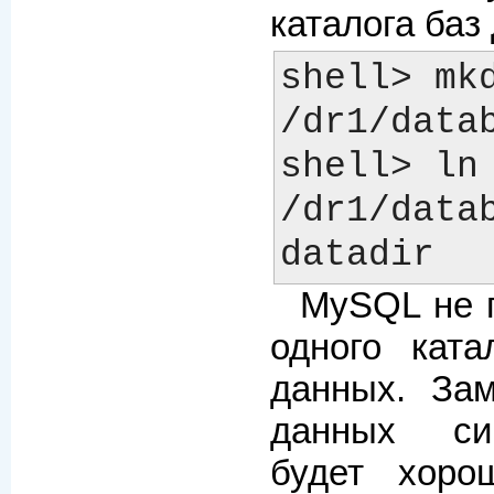
каталога ба
shell> mkd
/dr1/datab
shell> ln 
/dr1/data
MySQL не 
одного ката
данных. За
данных си
будет хоро