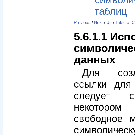
символ
таблиц
Previous
/
Next
/
Up
/
Table of 
5.6.1.1 Ис
символиче
данных
Для созд
ссылки для
следует с
некотором
свободное м
символичес