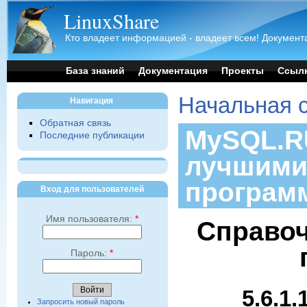
LinuxShare
Кто владеет информацией - владеет всем! Документа
База знаний
Документация
Проекты
Ссыл
Начальная 
Навигация
Обратная связь
MySQL.RU
Последние публикации
лучшими
програм
Вход для пользователей
Имя пользователя:
*
Справоч
Пароль:
*
5.6.1
Запросить новый пароль