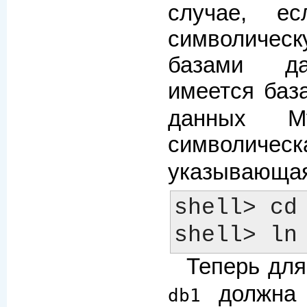
случае, е
символиче
базами да
имеется ба
данных M
символи
указывающа
shell> cd 
Теперь дл
должна 
db1