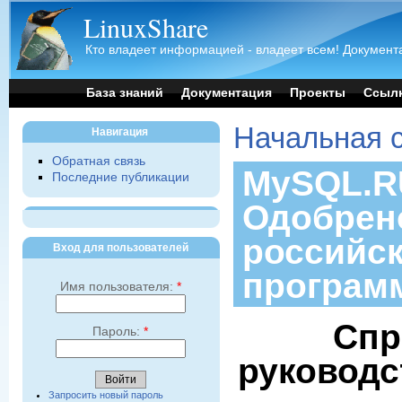
LinuxShare
Кто владеет информацией - владеет всем! Документа
База знаний
Документация
Проекты
Ссыл
Начальная 
Навигация
Обратная связь
MySQL.RU
Последние публикации
Одобрен
российс
Вход для пользователей
програм
Имя пользователя:
*
Спр
Пароль:
*
руководс
Запросить новый пароль