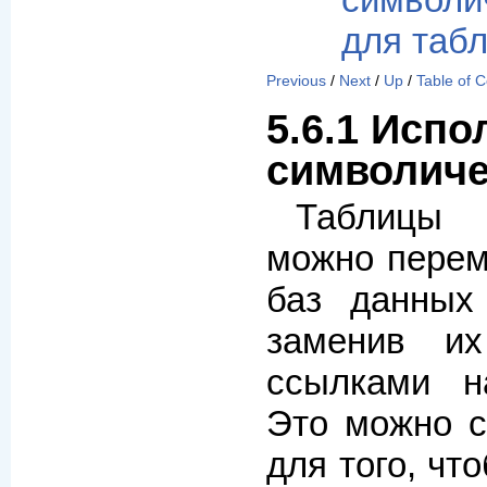
символ
для таб
Previous
/
Next
/
Up
/
Table of 
5.6.1 Исп
символиче
Таблицы
можно перем
баз данных
заменив их
ссылками н
Это можно с
для того, чт