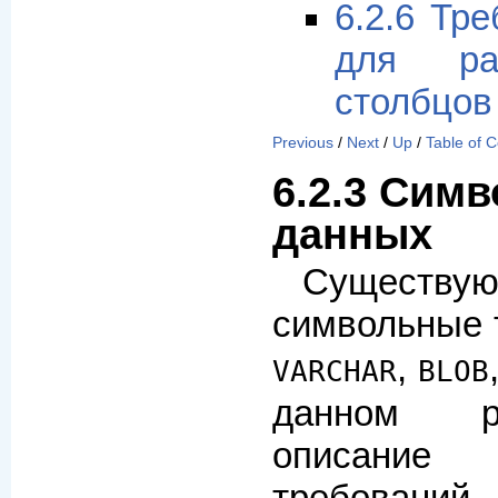
6.2.6 Тр
для ра
столбцов
Previous
/
Next
/
Up
/
Table of 
6.2.3 Сим
данных
Существ
символьные 
,
VARCHAR
BLOB
данном р
описани
требований