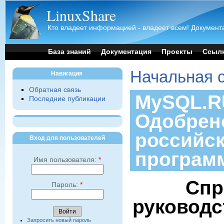
LinuxShare
Кто владеет информацией - владеет всем! Документа
База знаний
Документация
Проекты
Ссыл
Начальная 
Навигация
Обратная связь
MySQL.RU
Последние публикации
Одобрен
российс
Вход для пользователей
програм
Имя пользователя:
*
Спр
Пароль:
*
руководс
Запросить новый пароль