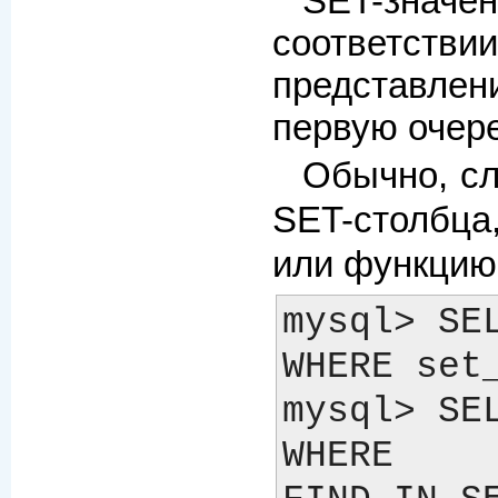
SET-зна
соответ
представлен
первую очере
Обычно, с
SET-столбц
или функци
mysql> SEL
WHERE set_
mysql> SEL
WHERE 