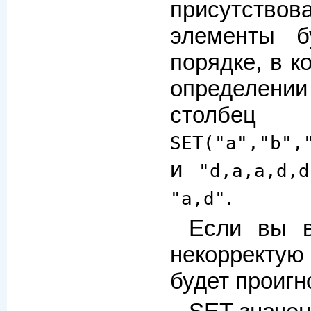
присутство
элементы б
порядке, в к
определении
столбе
SET("a","b",
и
"d,a,a,d,d
.
"a,d"
Если вы в
некорректу
будет проигн