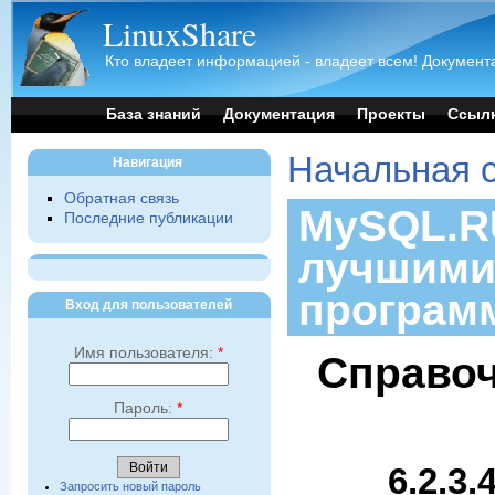
LinuxShare
Кто владеет информацией - владеет всем! Документа
База знаний
Документация
Проекты
Ссыл
Начальная 
Навигация
Обратная связь
MySQL.RU
Последние публикации
лучшими
програм
Вход для пользователей
Имя пользователя:
*
Справоч
Пароль:
*
6.2.3
Запросить новый пароль