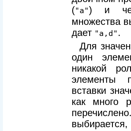
(
) и че
"a"
множества вы
дает
.
"a,d"
Для значен
один элеме
никакой ро
элементы 
вставки знач
как много 
перечислено
выбирается