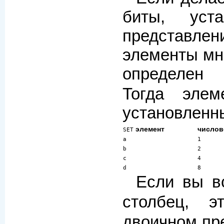
биты, уст
представл
элементы мн
определе
Тогда эле
установленн
элемент
числов
SET
a
1
b
2
c
4
d
8
Если вы в
столбец, э
двоичном пре