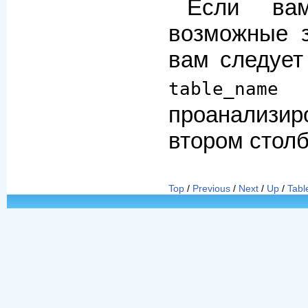
Если ва
возможные з
вам следуе
table_name
проанализир
втором столб
Top
/
Previous
/
Next
/
Up
/
Tabl