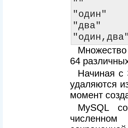
""

"один"

"два"

Множество
64 различных
Начиная с 
удаляются и
момент созд
MySQL со
численном