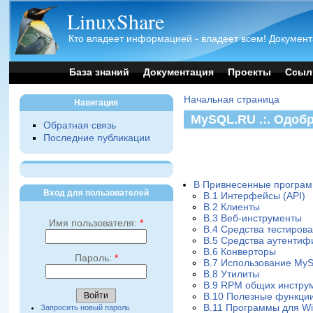
LinuxShare
Кто владеет информацией - владеет всем! Документ
База знаний
Документация
Проекты
Ссыл
Начальная страница
Навигация
MySQL.RU .:. Одоб
Обратная связь
Последние публикации
B Привнесенные програ
Вход для пользователей
B.1 Интерфейсы (API)
B.2 Клиенты
B.3 Веб-инструменты
Имя пользователя:
*
B.4 Средства тестиров
B.5 Средства аутентиф
B.6 Конверторы
Пароль:
*
B.7 Использование My
B.8 Утилиты
B.9 RPM общих инструм
B.10 Полезные функци
B.11 Программы для W
Запросить новый пароль