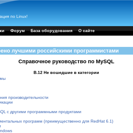
ация по Linux!
ки
Форум
База оборудования
О сайте
рено лучшими российскими программистами
Справочное руководство по MySQL
B.12 Не вошедшие в категории
ммы
ания производительности
икации
SQL с другими программными продуктами
ентальных программ (преимущественно для RedHat 6.1)
и
indows