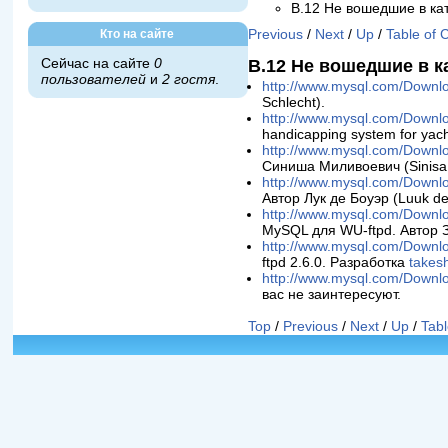
B.12 Не вошедшие в ка
Кто на сайте
Previous
/
Next
/
Up
/
Table of 
Сейчас на сайте
0
B.12 Не вошедшие в к
пользователей
и
2 гостя
.
http://www.mysql.com/Downloa
Schlecht).
http://www.mysql.com/Downlo
handicapping system for yac
http://www.mysql.com/Downloa
Синиша Миливоевич (Sinisa M
http://www.mysql.com/Downlo
Автор Лук де Боуэр (Luuk d
http://www.mysql.com/Downlo
MySQL для WU-ftpd. Автор З
http://www.mysql.com/Downloa
ftpd 2.6.0. Разработка
takes
http://www.mysql.com/Downlo
вас не заинтересуют.
Top
/
Previous
/
Next
/
Up
/
Tabl