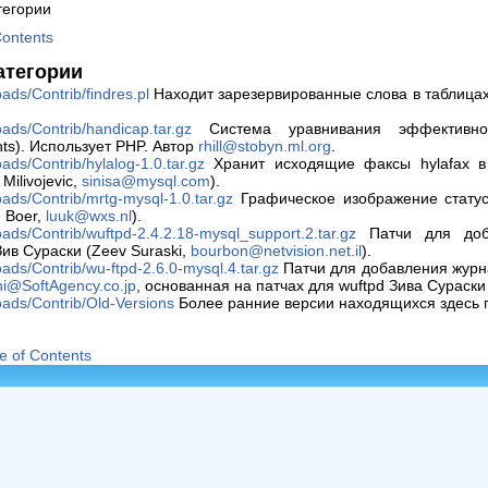
тегории
Contents
атегории
ds/Contrib/findres.pl
Находит зарезервированные слова в таблицах
ads/Contrib/handicap.tar.gz
Система уравнивания эффективнос
hts). Использует PHP. Автор
rhill@stobyn.ml.org
.
ds/Contrib/hylalog-1.0.tar.gz
Хранит исходящие факсы hylafax в
ilivojevic,
sinisa@mysql.com
).
ads/Contrib/mrtg-mysql-1.0.tar.gz
Графическое изображение стат
e Boer,
luuk@wxs.nl
).
ads/Contrib/wuftpd-2.4.2.18-mysql_support.2.tar.gz
Патчи для доб
ив Сураски (Zeev Suraski,
bourbon@netvision.net.il
).
ds/Contrib/wu-ftpd-2.6.0-mysql.4.tar.gz
Патчи для добавления журн
hi@SoftAgency.co.jp
, основанная на патчах для wuftpd Зива Сураски 
ads/Contrib/Old-Versions
Более ранние версии находящихся здесь 
e of Contents