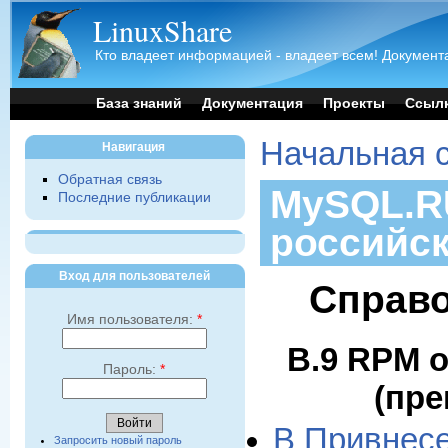
LinuxShare
Кто владеет информацией - владеет всем! Документа
База знаний
Документация
Проекты
Ссыл
Начальная 
Навигация
Обратная связь
MySQL.RU
Последние публикации
российс
Вход для пользователей
Справо
Имя пользователя:
*
B.9 RPM 
Пароль:
*
(пре
B Привнес
Запросить новый пароль