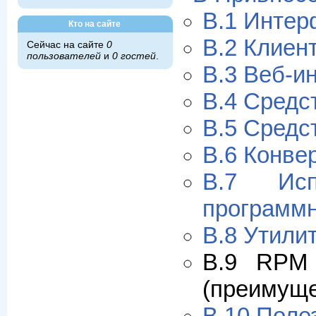
B.1 Интер
Кто на сайте
B.2 Клиен
Сейчас на сайте
0
пользователей
и
0 гостей
.
B.3 Веб-и
B.4 Средс
B.5 Средс
B.6 Конве
B.7 Ис
программ
B.8 Утили
B.9 RPM 
(преимуще