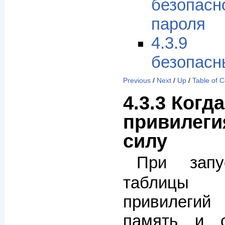
безопа
пароля
4.3.9 
безопасн
Previous
/
Next
/
Up
/
Table of 
4.3.3 Когд
привилеги
силу
При зап
таблицы
привилеги
память и 