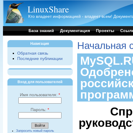
LinuxShare
Кто владеет информацией - владеет всем! Документа
База знаний
Документация
Проекты
Ссыл
Начальная 
Навигация
Обратная связь
MySQL.RU
Последние публикации
Одобрен
российс
Вход для пользователей
програм
Имя пользователя:
*
Спр
Пароль:
*
руководс
Запросить новый пароль