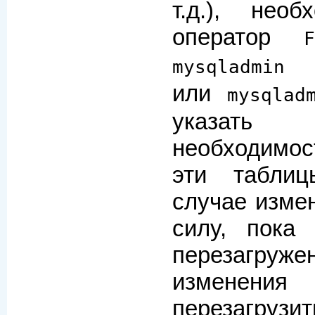
т.д.), необ
оператор
mysqladmin 
или
mysqlad
указать
необходимос
эти табли
случае измен
силу, пока
перезагруж
изменения
перезагр