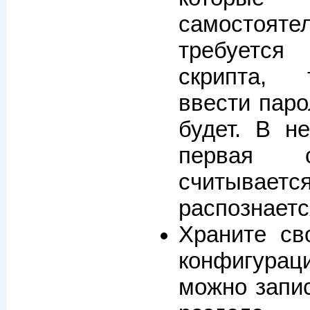
самостояте
требуетс
скрипта, 
ввести паро
будет. В н
первая с
считывает
распознаетс
Храните с
конфигура
можно запис