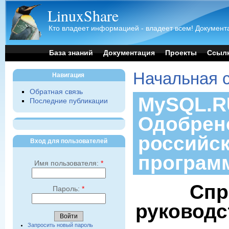
LinuxShare
Кто владеет информацией - владеет всем! Документа
База знаний
Документация
Проекты
Ссыл
Начальная 
Навигация
Обратная связь
MySQL.RU
Последние публикации
Одобрен
российс
Вход для пользователей
програм
Имя пользователя:
*
Спр
Пароль:
*
руководс
Запросить новый пароль