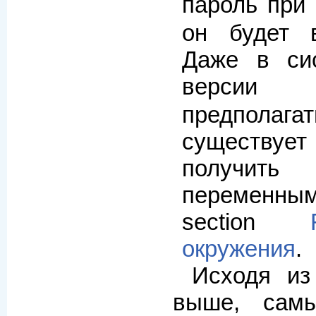
пароль пр
он будет 
Даже в си
верси
предпол
существуе
получить
переменны
section
окружения
.
Исходя из
выше, сам