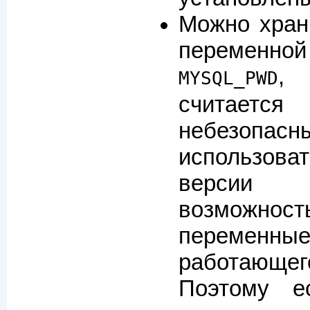
Можно хран
перемен
, 
MYSQL_PWD
счита
небезопас
использова
версии 
возможно
перемен
работающ
Поэтому е