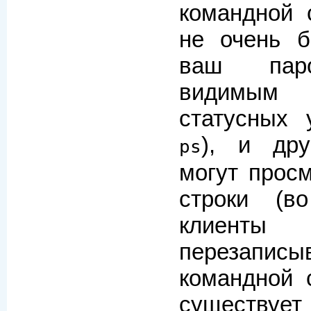
командной 
не очень б
ваш паро
видимым 
статусных 
), и дру
ps
могут прос
строки (в
клиенты
перезапис
командной 
существ