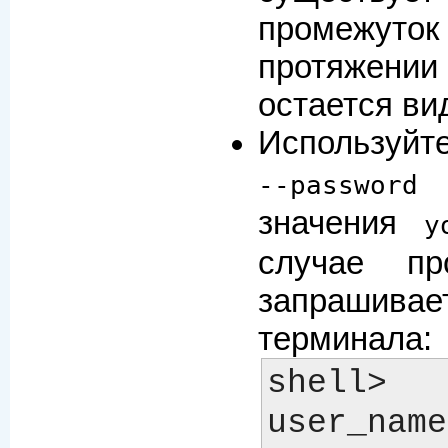
промежут
протяжении 
остается ви
Используйт
(
--password
значения
y
случае пр
запраши
терминала:
shell>
user_name