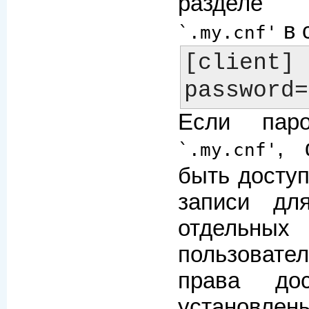
разделе
в 
`.my.cnf'
[client]

Если пар
, 
`.my.cnf'
быть доступ
записи дл
отдел
пользовател
права до
установлены