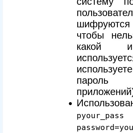
систему п
пользов
шифруются 
чтобы нель
какой и
использу
используе
пароль
приложений)
Использов
pyour_pass
password=yo