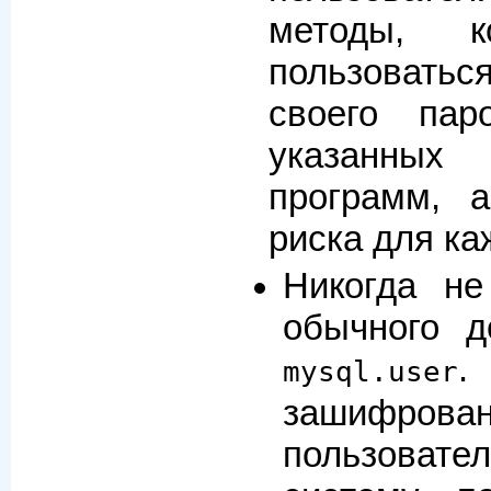
методы, к
пользоват
своего пар
указанны
программ, 
риска для ка
Никогда не
обычного д
.
mysql.user
зашифро
пользовате