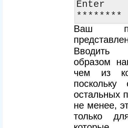
Enter 
Ваш па
представл
Вводить
образом на
чем из ко
поскольку
остальных п
не менее, э
только дл
которые 