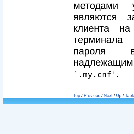
методами 
являются з
клиента н
терминала
пароля 
надлежащи
.
`.my.cnf'
Top
/
Previous
/
Next
/
Up
/
Tabl