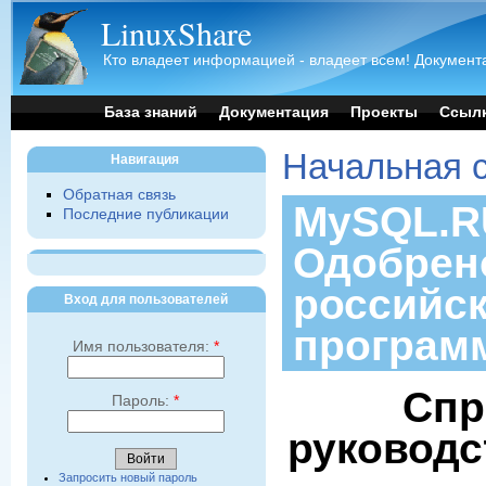
LinuxShare
Кто владеет информацией - владеет всем! Документа
База знаний
Документация
Проекты
Ссыл
Начальная 
Навигация
Обратная связь
MySQL.RU
Последние публикации
Одобрен
российс
Вход для пользователей
програм
Имя пользователя:
*
Спр
Пароль:
*
руководс
Запросить новый пароль