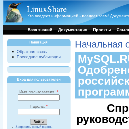
LinuxShare
Кто владеет информацией - владеет всем! Документа
База знаний
Документация
Проекты
Ссыл
Начальная 
Навигация
Обратная связь
MySQL.RU
Последние публикации
Одобрен
российс
Вход для пользователей
програм
Имя пользователя:
*
Спр
Пароль:
*
руководс
Запросить новый пароль