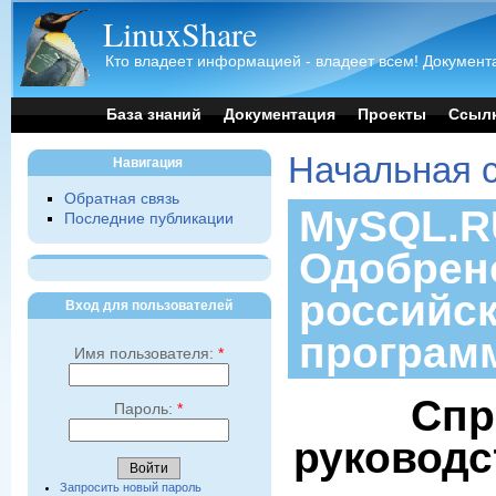
LinuxShare
Кто владеет информацией - владеет всем! Документа
База знаний
Документация
Проекты
Ссыл
Начальная 
Навигация
Обратная связь
MySQL.RU
Последние публикации
Одобрен
российс
Вход для пользователей
програм
Имя пользователя:
*
Спр
Пароль:
*
руководс
Запросить новый пароль